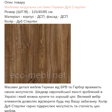
Опис товару
Меблева модульна система Герман Дуб Стерлінг
Розмір (Ш/Г/В) - 115/45/85 см.
Матеріал - корпус - ДСП, фасад - ДСП
Колір - Дуб Стерлінг
Масивні деталі меблів Герман від БРВ та Гкрбор вражають
своєю могутністю. Шедевр європейської якості зроблений в
Україні і який можна купити по хорошій ціні. Великий вибір
елементів дозволяє відтворити будь яку Вашу забаганку. Колір
Дуб Стерлінг гарно підкреслює могутність та статність цих
меблів.