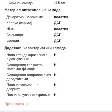
Ширина комода
115 см
Матеріал виготовлення комода
Декоративні елементи
пластик
Корпус (каркас)
ДСП
Ніжки
пластик
Стільниця
ДСП
Фасади
ДСП
Додаткові характеристики комода
Наявність декоративного
Ні
підсвічування
Оснащення коліщаток
Ні
системої фіксації
Оснащення направляючих
Ні
доводчиками
Плавне закривання
Ні
дверцят
Повне висування скриньки
Ні
Приховати