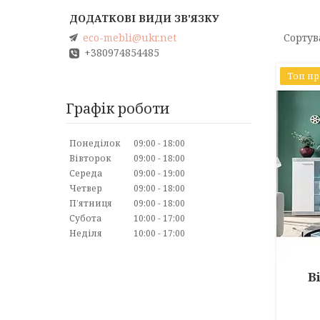
eco-mebli@ukr.net
+380974854485
Топ п
Графік роботи
Понеділок
09:00
18:00
Вівторок
09:00
18:00
Середа
09:00
19:00
Четвер
09:00
18:00
Пʼятниця
09:00
18:00
Субота
10:00
17:00
Неділя
10:00
17:00
В