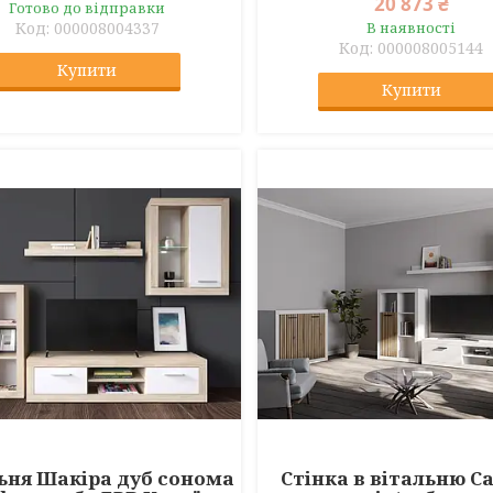
20 873 ₴
Готово до відправки
000008004337
В наявності
000008005144
Купити
Купити
ьня Шакіра дуб сонома
Стінка в вітальню С