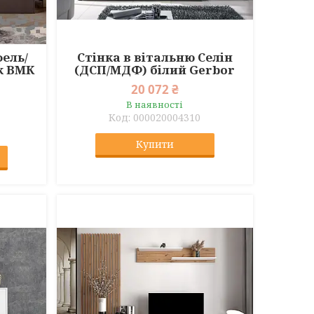
фель/
Стінка в вітальню Селін
к ВМК
(ДСП/МДФ) білий Gerbor
20 072 ₴
В наявності
000020004310
Купити