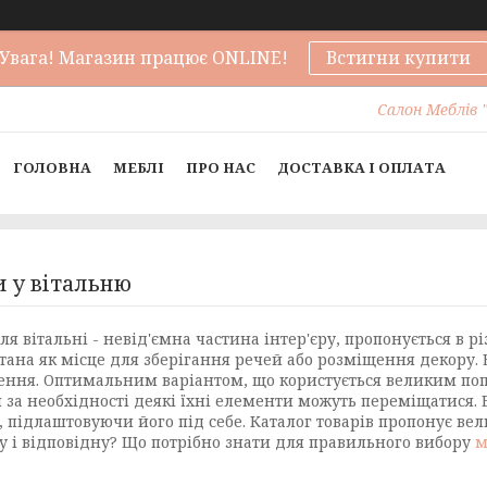
Увага! Магазин працює ONLINE!
Встигни купити
Салон Меблів "
ГОЛОВНА
МЕБЛІ
ПРО НАС
ДОСТАВКА І ОПЛАТА
и у вітальню
ля вітальні - невід'ємна частина інтер'єру, пропонується в 
тана як місце для зберігання речей або розміщення декору. 
ння. Оптимальним варіантом, що користується великим попи
и за необхідності деякі їхні елементи можуть переміщатися
і, підлаштовуючи його під себе. Каталог товарів пропонує в
у і відповідну? Що потрібно знати для правильного вибору
м