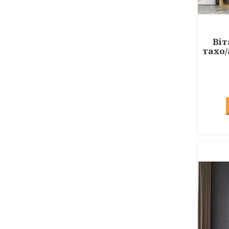
Віт
тахо