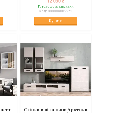
12 030 ₴
Готово до відправки
000008005571
Купити
ансет
Стінка в вітальню Арктика