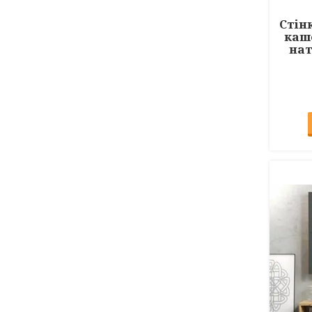
Стін
каше
нат