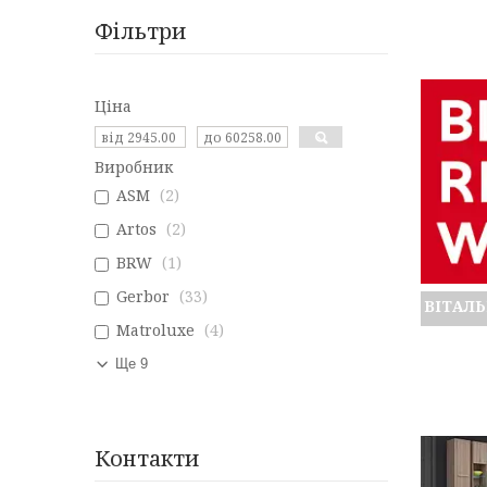
Фільтри
Ціна
Виробник
ASM
2
Artos
2
BRW
1
Gerbor
33
ВІТАЛЬ
Matroluxe
4
Ще 9
Контакти