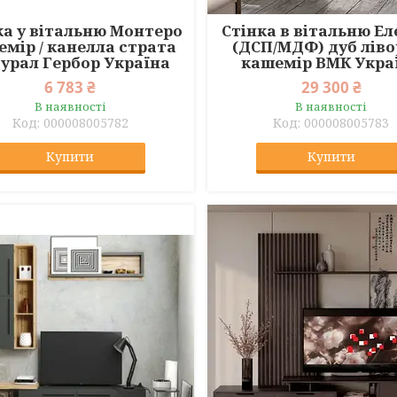
ка у вітальню Монтеро
Стінка в вітальню Е
мір / канелла страта
(ДСП/МДФ) дуб ліво
урал Гербор Україна
кашемір ВМК Укра
6 783 ₴
29 300 ₴
В наявності
В наявності
000008005782
000008005783
Купити
Купити