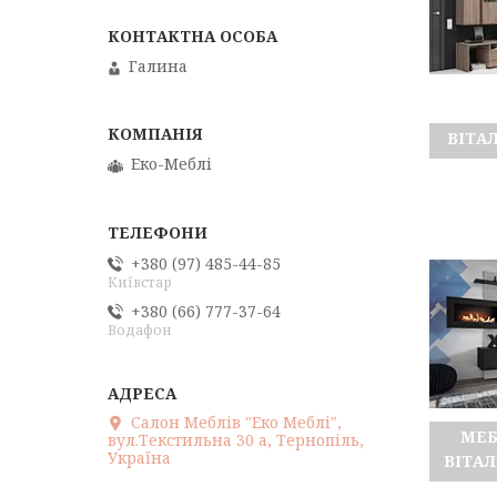
Галина
ВІТА
Еко-Меблі
+380 (97) 485-44-85
Київстар
+380 (66) 777-37-64
Водафон
Салон Меблів "Еко Меблі",
МЕБ
вул.Текстильна 30 а, Тернопіль,
Україна
ВІТА