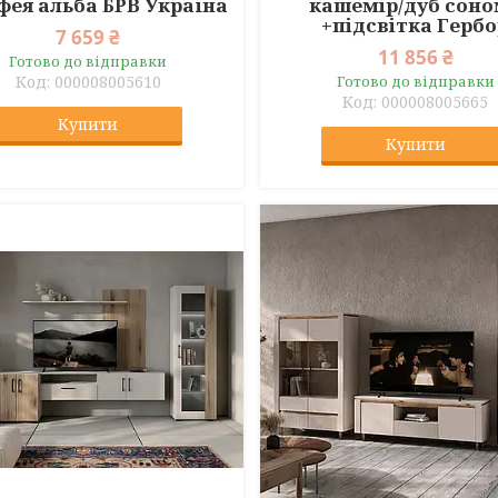
мфея альба БРВ Україна
кашемір/дуб сон
+підсвітка Герб
7 659 ₴
11 856 ₴
Готово до відправки
000008005610
Готово до відправки
000008005665
Купити
Купити