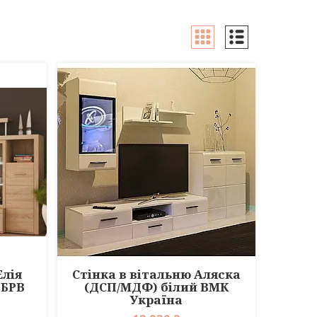
Елія
Стінка в вітальню Аляска
 БРВ
(ДСП/МДФ) білий ВМК
Україна