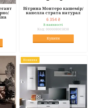
легант
Вітрина Монтеро кашемір/
рно/
канелла страта натурал
їна
6 354 ₴
В наявності
000008005838
Купити
Новинка