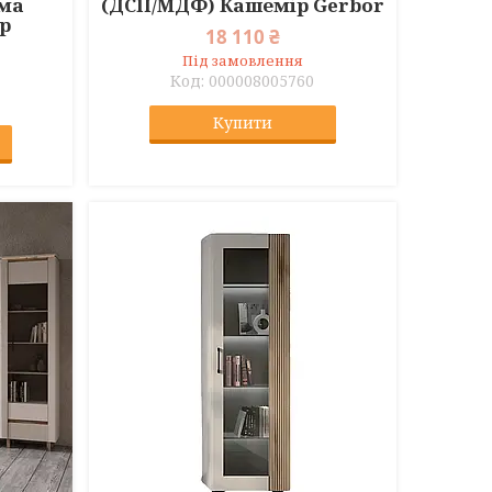
ома
(ДСП/МДФ) Кашемір Gerbor
ор
18 110 ₴
Під замовлення
000008005760
Купити