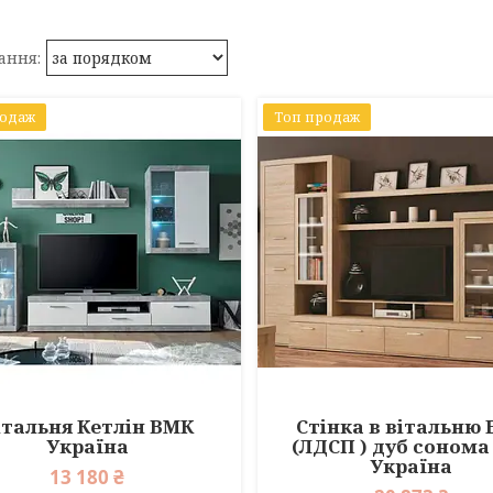
родаж
Топ продаж
італьня Кетлін ВМК
Стінка в вітальню 
Україна
(ЛДСП ) дуб сонома
Україна
13 180 ₴