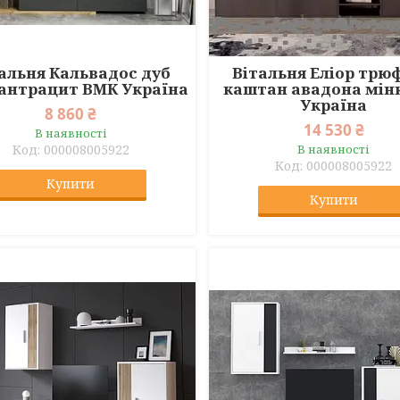
альня Кальвадос дуб
Вітальня Еліор трю
/антрацит ВМК Україна
каштан авадона мін
Україна
8 860 ₴
14 530 ₴
В наявності
000008005922
В наявності
000008005922
Купити
Купити