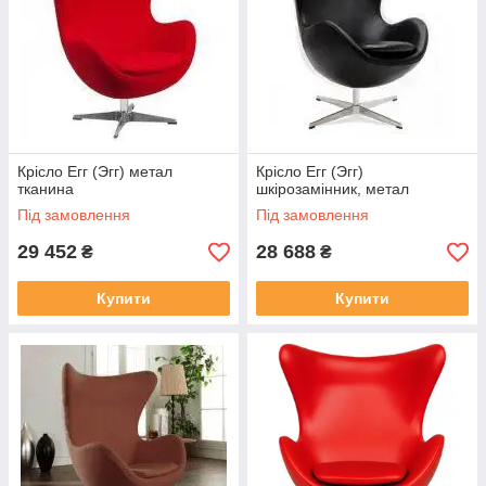
Крісло Егг (Эгг) метал
Крісло Егг (Эгг)
тканина
шкірозамінник, метал
Під замовлення
Під замовлення
29 452
28 688
₴
₴
Купити
Купити