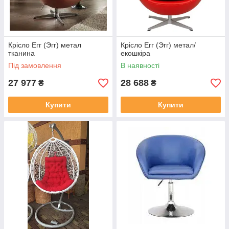
Крісло Егг (Эгг) метал
Крісло Егг (Эгг) метал/
тканина
екошкіра
Під замовлення
В наявності
27 977
28 688
₴
₴
Купити
Купити