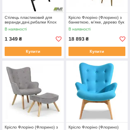
Стілець пластиковий для
Крісло Флоріно (Флорино) з
веранди,дачі,рибалки Knox
банкеткою, м'яке, дерево бук
В наявності
В наявності
1 349
18 893
₴
₴
Купити
Купити
Крісло Флоріно (Флорино) з
Крісло Флоріно (Флорино)