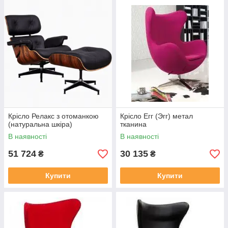
Крісло Релакс з отоманкою
Крісло Егг (Эгг) метал
(натуральна шкіра)
тканина
В наявності
В наявності
51 724
30 135
₴
₴
Купити
Купити