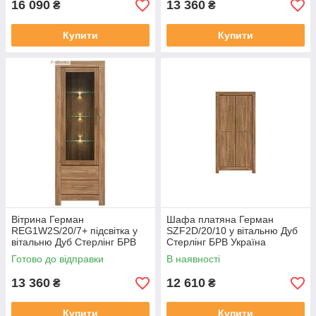
16 090
13 360
₴
₴
Купити
Купити
Вітрина Герман
Шафа платяна Герман
REG1W2S/20/7+ підсвітка у
SZF2D/20/10 у вітальню Дуб
вітальню Дуб Стерлінг БРВ
Стерлінг БРВ Україна
Україна
Готово до відправки
В наявності
13 360
12 610
₴
₴
Купити
Купити