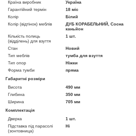
Країна виробник
Україна
Гарантійний термін
18 міс
Колір
Білий
Колір (відтінок) меблів
ДУБ КОРАБЕЛЬНИЙ, Сосна
каньйон
Кількість полиць
1 шт.
(відділень) для взуття
Стан
Новий
Тип меблів
тумба для взуття
Тип опор
Ніжки
Форма тумби
пряма
Габаритні розміри
Висота
490 мм
Глибина
350 мм
Ширина
705 мм
Комплектація
Дверка
1 шт.
Підставка під парасолі
Ні
(зонтовница)