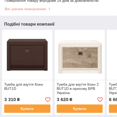
Повернення товару впродовж 14 днів за домовленістю
Всі умови повернення
Подібні товари компанії
Тумба для взуття Коен
Тумба для взуття Коен 2
Тумб
BUT1D
BUT1D в прихожу БРВ
BUT3
Україна
Укра
3 310
3 620
6 6
₴
₴
Купити
Купити