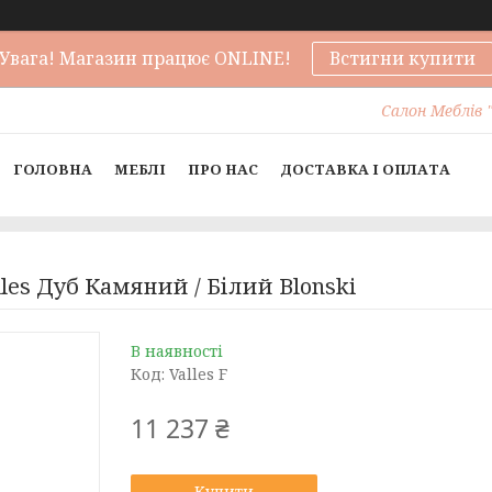
Увага! Магазин працює ONLINE!
Встигни купити
Салон Меблів "
ГОЛОВНА
МЕБЛІ
ПРО НАС
ДОСТАВКА І ОПЛАТА
les Дуб Камяний / Білий Blonski
В наявності
Код:
Valles F
11 237 ₴
Купити