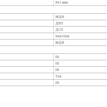
801 мм
МДФ
ДВП
ДСП
пластик
МДФ
Ні
Ні
Ні
Так
Ні