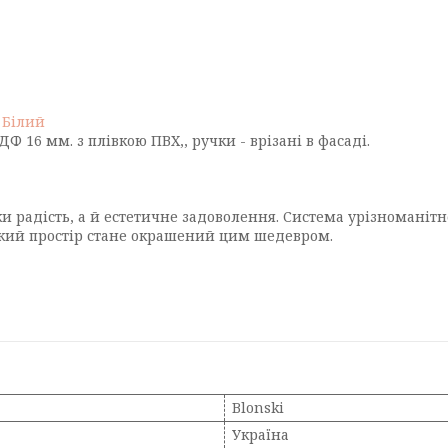
 Білий
ДФ 16 мм. з плівкою ПВХ,, ручки - врізані в фасаді.
льки радість, а й естетичне задоволення. Система урізноман
 який простір стане окрашений цим шедевром.
Blonski
Україна