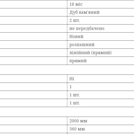
18 міс
Дуб кам'яний
2 шт.
не передбачено
Новий
розпашний
лінійний (прямий)
прямий
Ні
1
1 шт.
1 шт.
2000 мм
560 мм