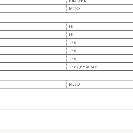
пластик
МДФ
Ні
Ні
Так
Так
Так
Тандембокси
МДФ