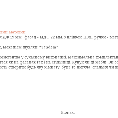
Білий Матовий
- МДФ 19 мм., фасад - МДФ 22 мм. з плівкою ПВХ,, ручки - мет
ня, Механізм шухляд: “Tandem”
р мистецтва у сучасному виконанні. Максимальна комплектац
я як на фасадах так і на стільниці. Купуючи ці меблі, Ви об
ють створити будь яку кімнату, будь то дитяча, спальня чи в
Blonski