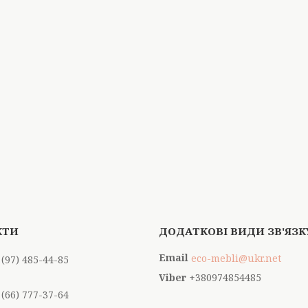
eco-mebli@ukr.net
 (97) 485-44-85
+380974854485
 (66) 777-37-64