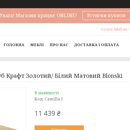
Увага! Магазин працює ONLINE!
Встигни купити
Салон Меблів "
ГОЛОВНА
МЕБЛІ
ПРО НАС
ДОСТАВКА І ОПЛАТА
уб Крафт Золотий/ Білий Матовий Blonski
В наявності
Код:
Camilla I
11 439 ₴
Купити