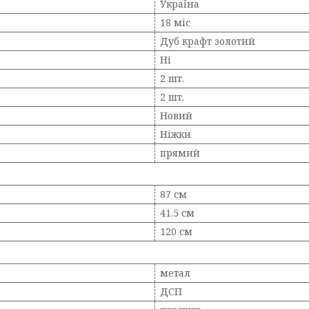
Україна
18 міс
Дуб крафт золотий
Ні
2 шт.
2 шт.
Новий
Ніжки
прямий
87 см
41.5 см
120 см
метал
ДСП