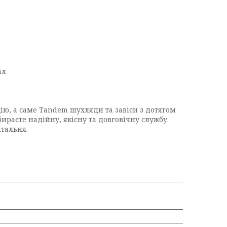
ал
ію, а саме Tandem шухляди та завіси з дотягом
ираєте надійну, якісну та довговічну службу.
італьня.