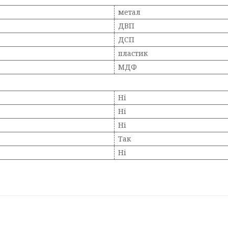
метал
ДВП
ДСП
пластик
МДФ
Ні
Ні
Ні
Так
Ні