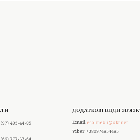
eco-mebli@ukr.net
 (97) 485-44-85
+380974854485
 (66) 777-37-64