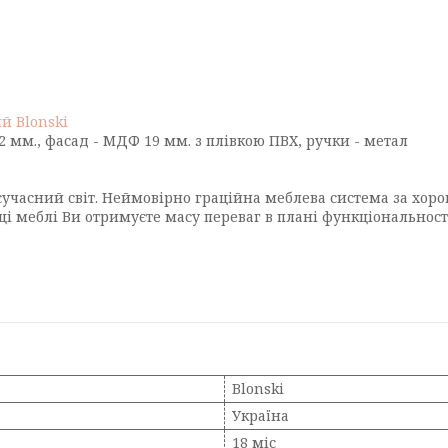
й Blonski
22 мм., фасад - МДФ 19 мм. з плівкою ПВХ, ручки - метал
сучасний світ. Неймовірно граційна меблева система за хоро
і меблі Ви отримуєте масу переваг в плані функціональності,
Blonski
Україна
18 міс