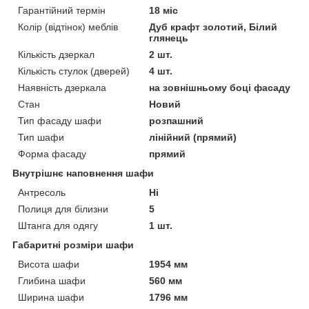
Гарантійний термін
18 міс
Колір (відтінок) меблів
Дуб крафт золотий, Білий
глянець
Кількість дзеркал
2 шт.
Кількість стулок (дверей)
4 шт.
Наявність дзеркала
на зовнішньому боці фасаду
Стан
Новий
Тип фасаду шафи
розпашний
Тип шафи
лінійний (прямий)
Форма фасаду
прямий
Внутрішнє наповнення шафи
Антресоль
Ні
Полиця для білизни
5
Штанга для одягу
1 шт.
Габаритні розміри шафи
Висота шафи
1954 мм
Глибина шафи
560 мм
Ширина шафи
1796 мм