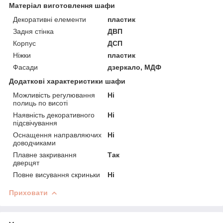
Матеріал виготовлення шафи
Декоративні елементи
пластик
Задня стінка
ДВП
Корпус
ДСП
Ніжки
пластик
Фасади
дзеркало, МДФ
Додаткові характеристики шафи
Можливість регулювання
Ні
полиць по висоті
Наявність декоративного
Ні
підсвічування
Оснащення направляючих
Ні
доводчиками
Плавне закривання
Так
дверцят
Повне висування скриньки
Ні
Приховати