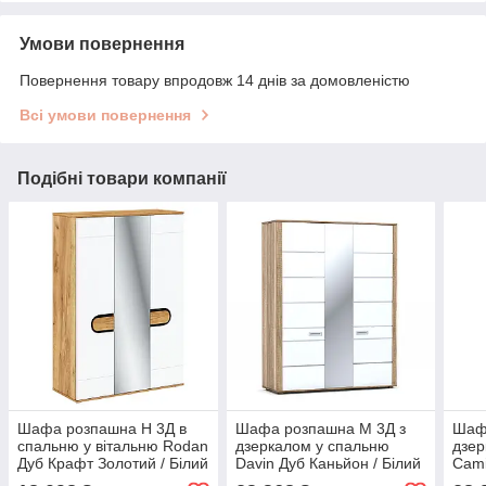
Умови повернення
Повернення товару впродовж 14 днів за домовленістю
Всі умови повернення
Подібні товари компанії
Шафа розпашна H 3Д в
Шафа розпашна M 3Д з
Шаф
спальню у вітальню Rodan
дзеркалом у спальню
дзер
Дуб Крафт Золотий / Білий
Davin Дуб Каньйон / Білий
Cami
Глянець Blonski
Глянець Blonski
Золо