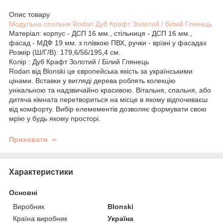
Опис товару
Модульна спальня Rodan Дуб Крафт Золотий / Білий Глянець
Матеріал: корпус - ДСП 16 мм., стільниця - ДСП 16 мм.,
фасад - МДФ 19 мм. з плівкою ПВХ, ручки - врізні у фасадах
Розмір (Ш/Г/В): 179,6/56/195,4 см.
Колір : Дуб Крафт Золотий / Білий Глянець
Rodan від Blonski це європейська якість за українськими
цінами. Вставки у вигляді дерева роблять колекцію
унікальною та надзвичайно красивою. Вітальня, спальня, або
дитяча кімната перетвориться на місце в якому відпочиваєш
від комфорту. Вибір елемементів дозволяє формувати свою
мрію у будь якому просторі.
Приховати
Характеристики
Основні
Виробник
Blonski
Країна виробник
Україна