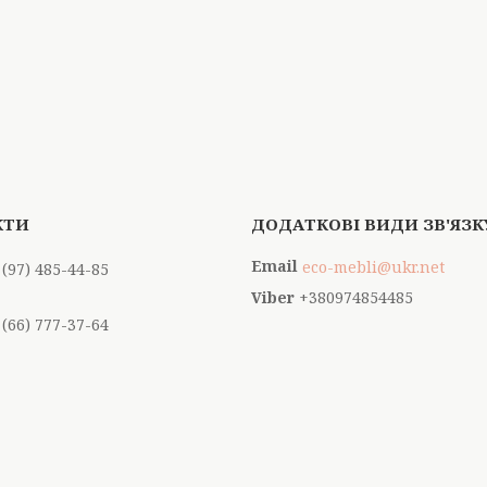
eco-mebli@ukr.net
 (97) 485-44-85
+380974854485
 (66) 777-37-64