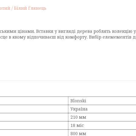
отий / Білий Глянець
їнськими цінами. Вставки у вигляді дерева роблять колекцію
ісце в якому відпочиваєш від комфорту. Вибір елемементів 
Blonski
Україна
210 мм
18 міс
800 мм