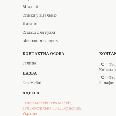
Вітальні
Стінки у вітальню
Дивани
Стільці для кухні
Вішалки для одягу
Галина
+380
Київстар
+380
Еко-Меблі
Водафон
Салон Меблів "Еко Меблі",
вул.Текстильна 30 а, Тернопіль,
Україна