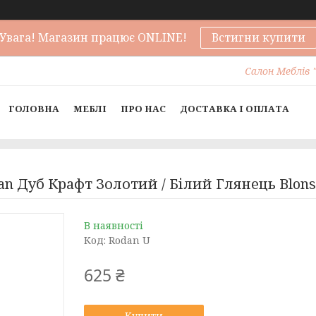
Увага! Магазин працює ONLINE!
Встигни купити
Салон Меблів "
ГОЛОВНА
МЕБЛІ
ПРО НАС
ДОСТАВКА І ОПЛАТА
an Дуб Крафт Золотий / Білий Глянець Blons
В наявності
Код:
Rodan U
625 ₴
Купити