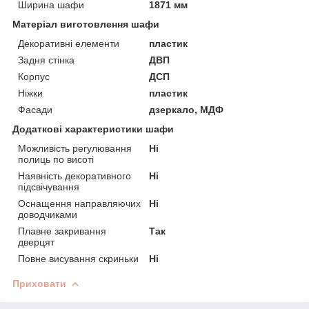
Ширина шафи
1871 мм
Матеріал виготовлення шафи
Декоративні елементи
пластик
Задня стінка
ДВП
Корпус
ДСП
Ніжки
пластик
Фасади
дзеркало, МДФ
Додаткові характеристики шафи
Можливість регулювання
Ні
полиць по висоті
Наявність декоративного
Ні
підсвічування
Оснащення направляючих
Ні
доводчиками
Плавне закривання
Так
дверцят
Повне висування скриньки
Ні
Приховати