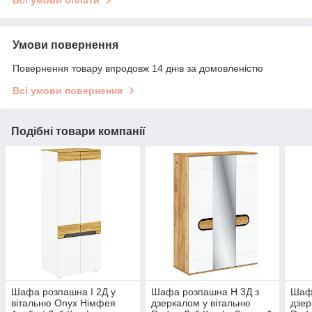
Умови повернення
Повернення товару впродовж 14 днів за домовленістю
Всі умови повернення
Подібні товари компанії
Шафа розпашна I 2Д у
Шафа розпашна H 3Д з
Шаф
вітальню Onyx Німфея
дзеркалом у вітальню
дзер