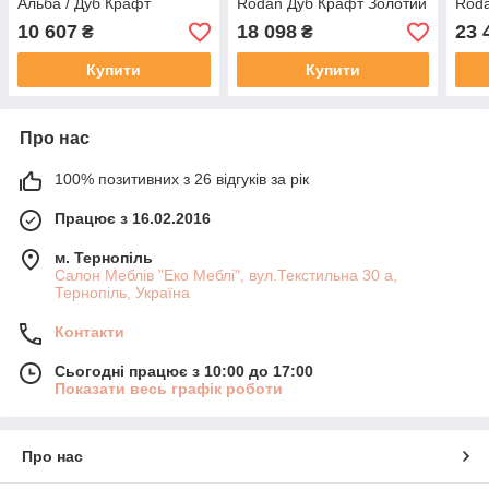
Альба / Дуб Крафт
Rodan Дуб Крафт Золотий
Roda
Золотий Blonski
/ Білий Глянець Blonski
/ Бі
10 607
18 098
23 
₴
₴
Купити
Купити
Про нас
100% позитивних з 26 відгуків за рік
Працює з 16.02.2016
м. Тернопіль
Салон Меблів "Еко Меблі", вул.Текстильна 30 а,
Тернопіль, Україна
Контакти
Сьогодні працює з 10:00 до 17:00
Показати весь графік роботи
Про нас