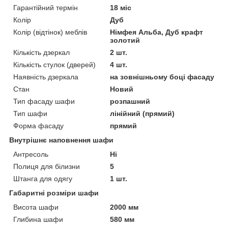
Гарантійний термін
18 міс
Колір
Дуб
Колір (відтінок) меблів
Німфея Альба, Дуб крафт
золотий
Кількість дзеркал
2 шт.
Кількість стулок (дверей)
4 шт.
Наявність дзеркала
на зовнішньому боці фасаду
Стан
Новий
Тип фасаду шафи
розпашний
Тип шафи
лінійний (прямий)
Форма фасаду
прямий
Внутрішнє наповнення шафи
Антресоль
Ні
Полиця для білизни
5
Штанга для одягу
1 шт.
Габаритні розміри шафи
Висота шафи
2000 мм
Глибина шафи
580 мм