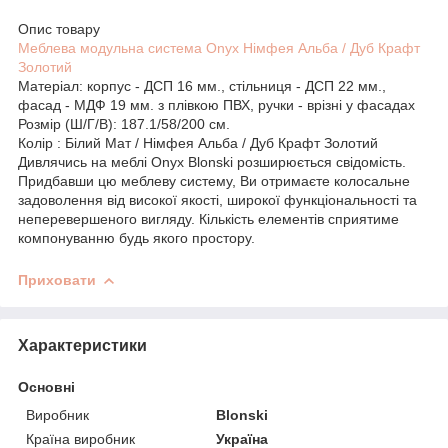
Опис товару
Меблева модульна система Onyx Німфея Альба / Дуб Крафт
Золотий
Матеріал: корпус - ДСП 16 мм., стільниця - ДСП 22 мм.,
фасад - МДФ 19 мм. з плівкою ПВХ, ручки - врізні у фасадах
Розмір (Ш/Г/В): 187.1/58/200 см.
Колір : Білий Мат / Німфея Альба / Дуб Крафт Золотий
Дивлячись на меблі Onyx Blonski розширюється свідомість.
Придбавши цю меблеву систему, Ви отримаєте колосальне
задоволення від високої якості, широкої функціональності та
неперевершеного вигляду. Кількість елементів сприятиме
компонуванню будь якого простору.
Приховати
Характеристики
Основні
Виробник
Blonski
Країна виробник
Україна