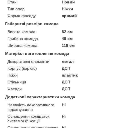
Стан
Новий
Тип опор
Ніжки
Форма фасаду
прямий
Габаритні розміри комода
Висота комода
82 см
Глибина комода
49 см
Ширина комода
118 см
Матеріал виготовлення комода
Декоративні елементи
метал
Корпус (каркас)
ДСП
Ніжки
пластик
Стільниця
ДСП
Фасади
ДСП
Додаткові характеристики комода
Наявність декоративного
Ні
підсвічування
Оснащення коліщаток
Ні
системої фіксації
Оснащення направляючих
Ні