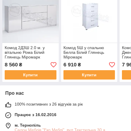
Комод 2Д3Ш 2.0 м. у
Комод 5Ш у спальню
Ком
вітальню Рома Білий
Белла Білий Глянець
Дже
Глянець Міромарк
Міромарк
Глян
8 560
6 910
7 9
₴
₴
Купити
Купити
Про нас
100% позитивних з 26 відгуків за рік
Працює з 16.02.2016
м. Тернопіль
Салон Меблів "Еко Меблі", вул.Текстильна 30 а,