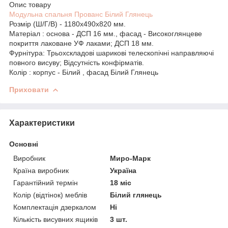
Опис товару
Модульна спальня Прованс Білий Глянець
Розмір (Ш/Г/В) - 1180х490х820 мм.
Матеріал : основа - ДСП 16 мм., фасад - Високоглянцеве
покриття лаковане УФ лаками; ДСП 18 мм.
Фурнітура: Трьохскладові шарикові телескопічні направляючі
повного висуву; Відсутність конфірматів.
Колір : корпус - Білий , фасад Білий Глянець
Приховати
Характеристики
Основні
Виробник
Миро-Марк
Країна виробник
Україна
Гарантійний термін
18 міс
Колір (відтінок) меблів
Білий глянець
Комплектація дзеркалом
Ні
Кількість висувних ящиків
3 шт.