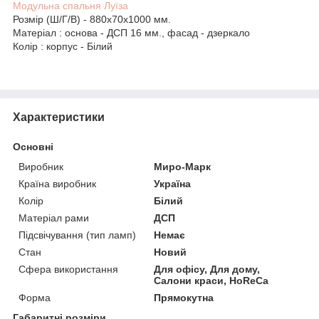
Модульна спальня Луїза
Розмір (Ш/Г/В) - 880х70х1000 мм.
Матеріал : основа - ДСП 16 мм., фасад - дзеркало
Колір : корпус - Білий
Характеристики
Основні
Виробник
Миро-Марк
Країна виробник
Україна
Колір
Білий
Матеріал рами
ДСП
Підсвічування (тип ламп)
Немає
Стан
Новий
Сфера використання
Для офісу, Для дому,
Салони краси, HoReCa
Форма
Прямокутна
Габаритні розміри