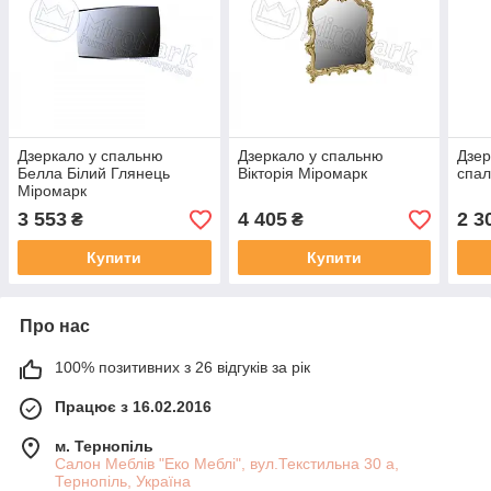
Дзеркало у спальню
Дзеркало у спальню
Дзер
Белла Білий Глянець
Вікторія Міромарк
спал
Міромарк
3 553
4 405
2 3
₴
₴
Купити
Купити
Про нас
100% позитивних з 26 відгуків за рік
Працює з 16.02.2016
м. Тернопіль
Салон Меблів "Еко Меблі", вул.Текстильна 30 а,
Тернопіль, Україна