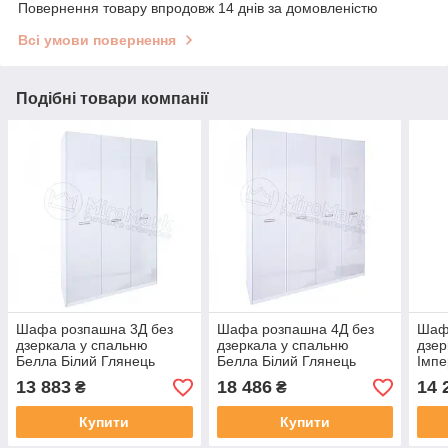
Повернення товару впродовж 14 днів за домовленістю
Всі умови повернення
Подібні товари компанії
Шафа розпашна 3Д без
Шафа розпашна 4Д без
Шаф
дзеркала у спальню
дзеркала у спальню
дзер
Белла Білий Глянець
Белла Білий Глянець
Імпе
Міромарк
Міромарк
13 883
18 486
14 
₴
₴
Купити
Купити