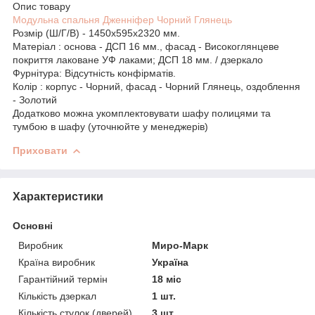
Опис товару
Модульна спальня Дженніфер Чорний Глянець
Розмір (Ш/Г/В) - 1450х595х2320 мм.
Матеріал : основа - ДСП 16 мм., фасад - Високоглянцеве
покриття лаковане УФ лаками; ДСП 18 мм. / дзеркало
Фурнітура: Відсутність конфірматів.
Колір : корпус - Чорний, фасад - Чорний Глянець, оздоблення
- Золотий
Додатково можна укомплектовувати шафу полицями та
тумбою в шафу (уточнюйте у менеджерів)
Приховати
Характеристики
Основні
Виробник
Миро-Марк
Країна виробник
Україна
Гарантійний термін
18 міс
Кількість дзеркал
1 шт.
Кількість стулок (дверей)
3 шт.