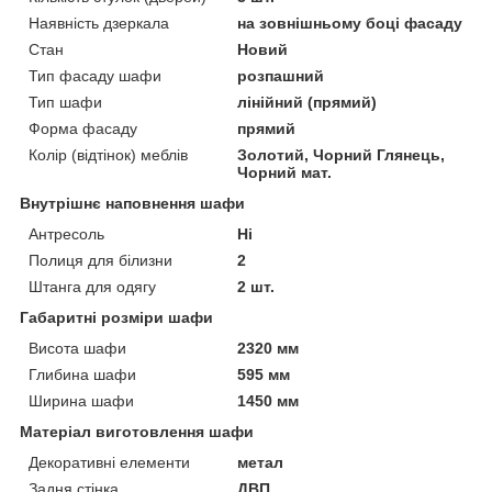
Наявність дзеркала
на зовнішньому боці фасаду
Стан
Новий
Тип фасаду шафи
розпашний
Тип шафи
лінійний (прямий)
Форма фасаду
прямий
Колір (відтінок) меблів
Золотий, Чорний Глянець,
Чорний мат.
Внутрішнє наповнення шафи
Антресоль
Ні
Полиця для білизни
2
Штанга для одягу
2 шт.
Габаритні розміри шафи
Висота шафи
2320 мм
Глибина шафи
595 мм
Ширина шафи
1450 мм
Матеріал виготовлення шафи
Декоративні елементи
метал
Задня стінка
ДВП