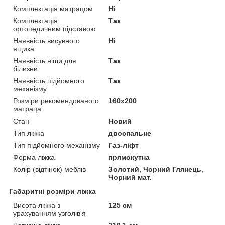
Комплектація матрацом
Ні
Комплектація
Так
ортопедичним підставою
Наявність висувного
Ні
ящика
Наявність ніши для
Так
білизни
Наявність підйомного
Так
механізму
Розміри рекомендованого
160х200
матраца
Стан
Новий
Тип ліжка
двоспальне
Тип підйомного механізму
Газ-ліфт
Форма ліжка
прямокутна
Колір (відтінок) меблів
Золотий, Чорний Глянець,
Чорний мат.
Габаритні розміри ліжка
Висота ліжка з
125 см
урахуванням узголів'я