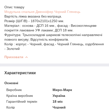
Опис товару
Модульна спальня Дженніфер Чорний Глянець
Вартість ліжка вказана без матраца.
Розмір (Ш/Г/В) - 1870х2101х1250 мм.
Матеріал : основа - ДСП 16 мм., фасад - Високоглянцеве
покриття лаковане УФ лаками; ДСП 18 мм.
Фурнітура: Трьохскладові шарикові телескопічні направляючі
повного висуву; Відсутність конфірматів.
Колір : корпус - Чорний, фасад - Чорний Глянець, оздоблення
- Золотий
Приховати
Характеристики
Основні
Виробник
Миро-Марк
Країна виробник
Україна
Гарантійний термін
18 міс
Колір
Чорний