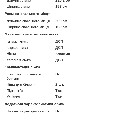
Довжина ліжка
210.1 см
Ширина ліжка
187 см
Розміри спального місця
Довжина спального місця
200 см
Ширина спального місця
160 см
Матеріал виготовлення ліжка
Ізніжжя ліжка
ДСП
Каркас ліжка
ДСП
Ніжки
пластик
Узголів'я ліжка
ДСП
Комплектація ліжка
Комплект постільної
Ні
білизни
Ніша для білизни
2 шт.
Підголів'я
Так
Узніжжя
Так
Додаткові характеристики ліжка
Наявність декоративного
Ні