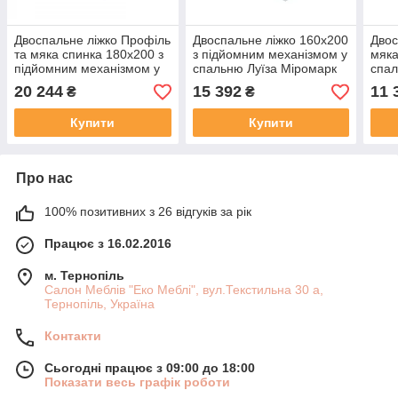
Двоспальне ліжко Профіль
Двоспальне ліжко 160х200
Двос
та мяка спинка 180х200 з
з підйомним механізмом у
мяка
підйомним механізмом у
спальню Луїза Міромарк
спа
спальню Белла Білий
Чорн
20 244
15 392
11 
₴
₴
Глянець Міромарк
Купити
Купити
Про нас
100% позитивних з 26 відгуків за рік
Працює з 16.02.2016
м. Тернопіль
Салон Меблів "Еко Меблі", вул.Текстильна 30 а,
Тернопіль, Україна
Контакти
Сьогодні працює з 09:00 до 18:00
Показати весь графік роботи