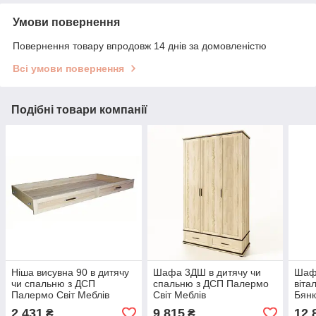
Умови повернення
Повернення товару впродовж 14 днів за домовленістю
Всі умови повернення
Подібні товари компанії
Ніша висувна 90 в дитячу
Шафа 3ДШ в дитячу чи
Шафа
чи спальню з ДСП
спальню з ДСП Палермо
віта
Палермо Світ Меблів
Світ Меблів
Бянк
2 431
9 815
12 
₴
₴