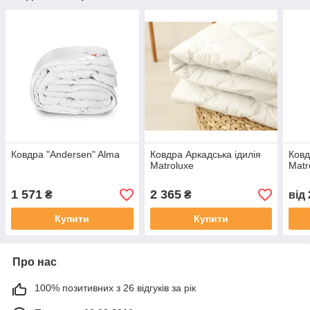
Ковдра "Andersen" Alma
Ковдра Аркадська ідилія
Ков
Matroluxe
Matr
1 571
2 365
₴
₴
від
Купити
Купити
Про нас
100% позитивних з 26 відгуків за рік