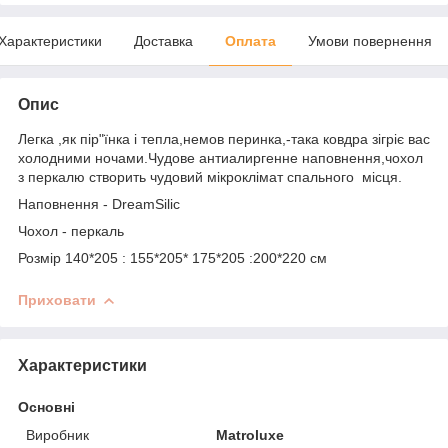
Характеристики
Доставка
Оплата
Умови повернення
Опис
Легка ,як пір"їнка і тепла,немов перинка,-така ковдра зігріє вас
холодними ночами.Чудове антиалиргенне наповнення,чохол
з перкалю створить чудовий мікроклімат спального місця.
Наповнення - DreamSilic
Чохол - перкаль
Розмір 140*205 : 155*205* 175*205 :200*220 см
Приховати
Характеристики
Основні
Виробник
Matroluxe