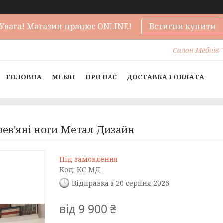
Увага! Магазин працює ONLINE!
Встигни купити
Салон Меблів "
ГОЛОВНА
МЕБЛІ
ПРО НАС
ДОСТАВКА І ОПЛАТА
рев'яні ноги Метал Дизайн
Під замовлення
Код:
КС МД
Відправка з 20 серпня 2026
від
9 900 ₴