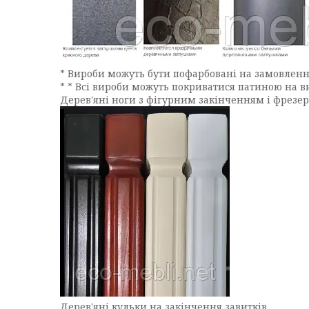
* Вироби можуть бути пофарбовані на замовлення
* * Всі вироби можуть покриватися патиною на виб
Дерев'яні ноги з фігурним закінченням і фрезе
Дерев'яні кульки на закінчення завитків.