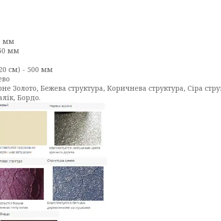
0 мм
50 мм
20 см) - 500 мм
ево
е Золото, Бежева структура, Коричнева структура, Сіра струк
лік, Бордо.