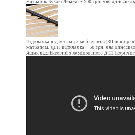
матраців. Букові Лемелі + 200 грн. для односпал
Підкладка під матрац з меблевого ДВП повторює
матрацом. ДВП-підкладка + 60 грн. для односпал
Ящик підліжковий з ламінованого ДСП (коричневи