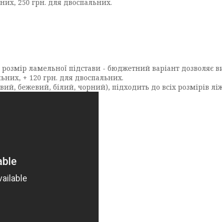
ьних, 250 грн. для двоспальних.
 розмір ламельної підстави - бюджетний варіант дозволяє в
ьних, + 120 грн. для двоспальних.
й, бежевий, білий, чорний), підходить до всіх розмірів ліж