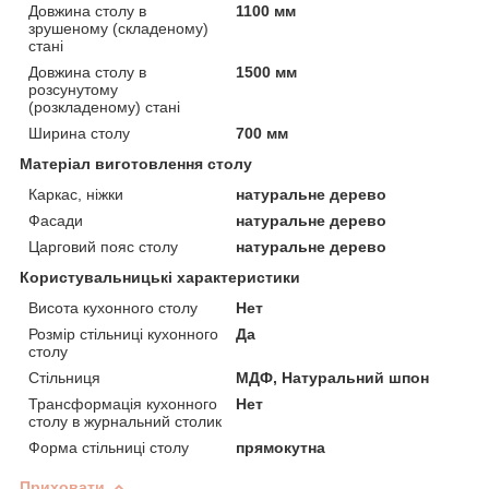
Довжина столу в
1100 мм
зрушеному (складеному)
стані
Довжина столу в
1500 мм
розсунутому
(розкладеному) стані
Ширина столу
700 мм
Матеріал виготовлення столу
Каркас, ніжки
натуральне дерево
Фасади
натуральне дерево
Царговий пояс столу
натуральне дерево
Користувальницькі характеристики
Висота кухонного столу
Нет
Розмір стільниці кухонного
Да
столу
Стільниця
МДФ, Натуральний шпон
Трансформація кухонного
Нет
столу в журнальний столик
Форма стільниці столу
прямокутна
Приховати