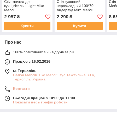
Стіл-книжка для
Стіл кухонний
Стіл
кухні,вітальні Light Мікс
нерозкладний 100*70
Мебл
Меблі
Андервуд Мікс Меблі
2 957
2 290
8 6
₴
₴
Купити
Купити
Про нас
100% позитивних з 26 відгуків за рік
Працює з 16.02.2016
м. Тернопіль
Салон Меблів "Еко Меблі", вул.Текстильна 30 а,
Тернопіль, Україна
Контакти
Сьогодні працює з 10:00 до 17:00
Показати весь графік роботи