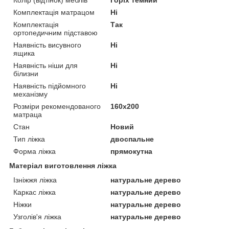
Комплектація матрацом
Ні
Комплектація
Так
ортопедичним підставою
Наявність висувного
Ні
ящика
Наявність ніши для
Ні
білизни
Наявність підйомного
Ні
механізму
Розміри рекомендованого
160х200
матраца
Стан
Новий
Тип ліжка
двоспальне
Форма ліжка
прямокутна
Матеріал виготовлення ліжка
Ізніжжя ліжка
натуральне дерево
Каркас ліжка
натуральне дерево
Ніжки
натуральне дерево
Узголів'я ліжка
натуральне дерево