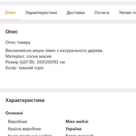
Опис
Характеристики
Доставка
Оплата
Умови п
Опис
Опис товару
Високоякісне,міцне ліжко з натурального дерева.
Матеріал: сосна масив
Розмір (Ш/Г/В): 160/200/92 см.
Колір: темний горіх
Характеристики
Основні
Виробник
Мікс меблі
Країна виробник
Україна
Колір (відтінок) меблів
Горіх темний