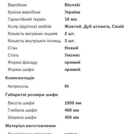
Виробник
Blonski
Країна виробник
Україна
Гарантійний термін
18 міс
Колір (відтінок) меблів
Жовтий, Дуб атланта, Синій
Кількість висувних ящиків
2 шт.
Кількість внутрішніх полиць
3 шт.
Стан
Новий
Стать
Унісекс
Форма фасаду
прямий
Форма шафи
прямий
Комплектація
Антресоль
Ні
Габаритні розміри шафи
Висота шафи
1950 мм
Глибина шафи
400 мм
Ширина шафи
450 мм
Матеріал виготовлення
Декоративні елементи
метал