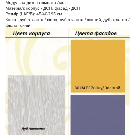
Модульна дитяча кімната Axel
Матеріал: корпус - ДСП, фасад - ДСП
Розмір (Ш/Г/В): 45/40/195 см.
Колір : дуб атланта / віола, дуб атланта / жовтий, дуб атланта /
фіолет синій