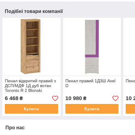
Подібні товари компанії
Пенал відкритий правий з
Пенал правий 1Д3Ш Axel
Пена
ДСП/МДФ 1Д дуб вотан
D
Toronto R 2 Blonski
6 468
10 980
10 
₴
₴
Купити
Купити
Про нас