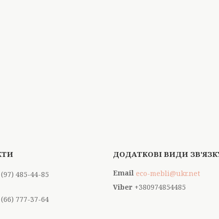
eco-mebli@ukr.net
 (97) 485-44-85
+380974854485
 (66) 777-37-64