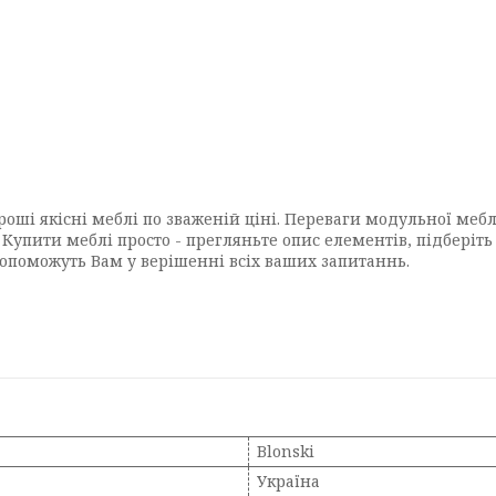
оші якісні меблі по зваженій ціні. Переваги модульної мебл
Купити меблі просто - прегляньте опис елементів, підберіть
опоможуть Вам у верішенні всіх ваших запитаннь.
Blonski
Україна