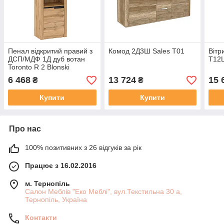
Пенал відкритий правий з
Комод 2Д3Ш Sales T01
Вітр
ДСП/МДФ 1Д дуб вотан
T12
Toronto R 2 Blonski
6 468
13 724
15 
₴
₴
Купити
Купити
Про нас
100% позитивних з 26 відгуків за рік
Працює з 16.02.2016
м. Тернопіль
Салон Меблів "Еко Меблі", вул.Текстильна 30 а,
Тернопіль, Україна
Контакти