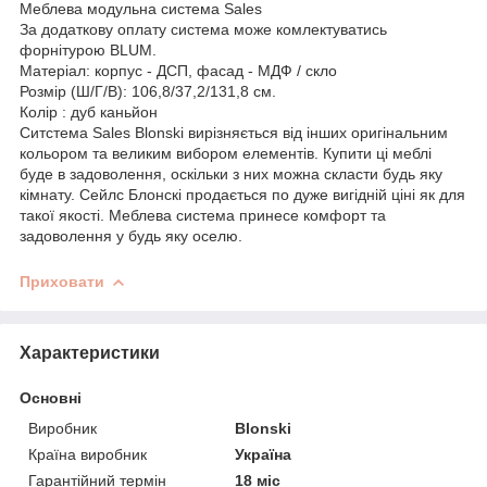
Меблева модульна система Sales
За додаткову оплату система може комлектуватись
форнітурою BLUM.
Матеріал: корпус - ДСП, фасад - МДФ / скло
Розмір (Ш/Г/В): 106,8/37,2/131,8 см.
Колір : дуб каньйон
Ситстема Sales Blonski вирізняється від інших оригінальним
кольором та великим вибором елементів. Купити ці меблі
буде в задоволення, оскільки з них можна скласти будь яку
кімнату. Сейлс Блонскі продається по дуже вигідній ціні як для
такої якості. Меблева система принесе комфорт та
задоволення у будь яку оселю.
Приховати
Характеристики
Основні
Виробник
Blonski
Країна виробник
Україна
Гарантійний термін
18 міс