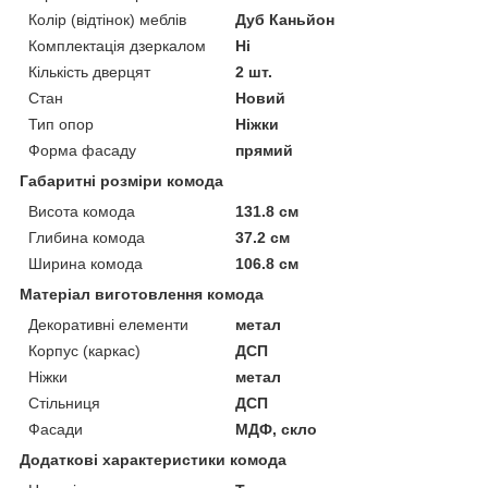
Колір (відтінок) меблів
Дуб Каньйон
Комплектація дзеркалом
Ні
Кількість дверцят
2 шт.
Стан
Новий
Тип опор
Ніжки
Форма фасаду
прямий
Габаритні розміри комода
Висота комода
131.8 см
Глибина комода
37.2 см
Ширина комода
106.8 см
Матеріал виготовлення комода
Декоративні елементи
метал
Корпус (каркас)
ДСП
Ніжки
метал
Стільниця
ДСП
Фасади
МДФ, скло
Додаткові характеристики комода