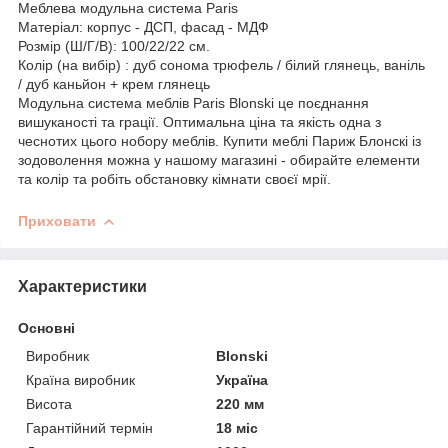
Меблева модульна система Paris
Матеріал: корпус - ДСП, фасад - МДФ
Розмір (Ш/Г/В): 100/22/22 см.
Колір (на вибір) : дуб сонома трюфель / білий глянець, ваніль
/ дуб каньйон + крем глянець
Модульна система меблів Paris Blonski це поєднання
вишуканості та грації. Оптимальна ціна та якість одна з
чеснотих цього нобору меблів. Купити меблі Париж Блонскі із
зодоволення можна у нашому магазині - обирайте елементи
та колір та робіть обстановку кімнати своєї мрії.
Приховати
Характеристики
Основні
Виробник
Blonski
Країна виробник
Україна
Висота
220 мм
Гарантійний термін
18 міс