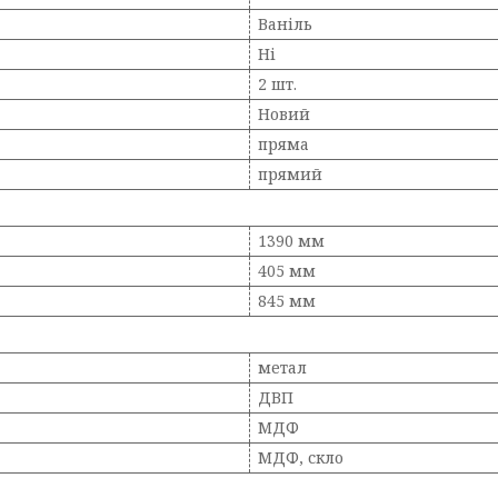
Ваніль
Ні
2 шт.
Новий
пряма
прямий
1390 мм
405 мм
845 мм
метал
ДВП
МДФ
МДФ, скло