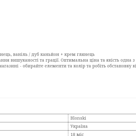
янець, ваніль / дуб каньйон + крем глянець
ння вишуканості та грації. Оптимальна ціна та якість одна з
азині - обирайте елементи та колір та робіть обстановку кі
Blonski
Україна
18 міс