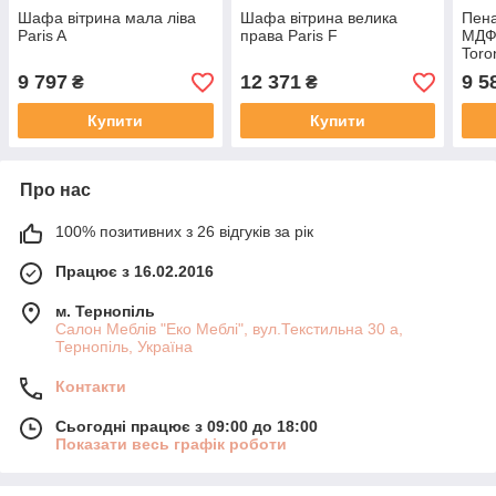
Шафа вітрина мала ліва
Шафа вітрина велика
Пена
Paris A
права Paris F
МДФ 
Toro
9 797
12 371
9 5
₴
₴
Купити
Купити
Про нас
100% позитивних з 26 відгуків за рік
Працює з 16.02.2016
м. Тернопіль
Салон Меблів "Еко Меблі", вул.Текстильна 30 а,
Тернопіль, Україна
Контакти
Сьогодні працює з 09:00 до 18:00
Показати весь графік роботи