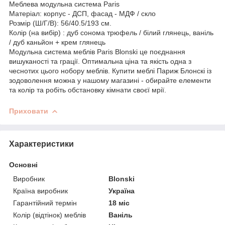
Меблева модульна система Paris
Матеріал: корпус - ДСП, фасад - МДФ / скло
Розмір (Ш/Г/В): 56/40.5/193 см.
Колір (на вибір) : дуб сонома трюфель / білий глянець, ваніль
/ дуб каньйон + крем глянець
Модульна система меблів Paris Blonski це поєднання
вишуканості та грації. Оптимальна ціна та якість одна з
чеснотих цього нобору меблів. Купити меблі Париж Блонскі із
зодоволення можна у нашому магазині - обирайте елементи
та колір та робіть обстановку кімнати своєї мрії.
Приховати
Характеристики
Основні
Виробник
Blonski
Країна виробник
Україна
Гарантійний термін
18 міс
Колір (відтінок) меблів
Ваніль