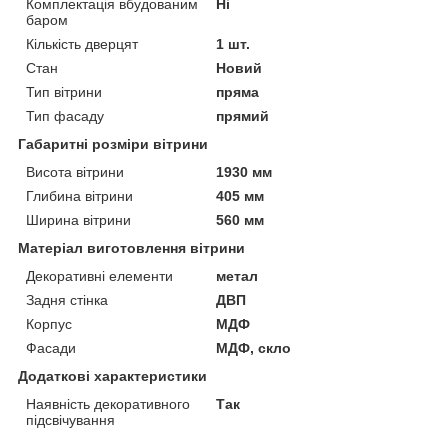
Комплектація вбудованим
Ні
баром
Кількість дверцят
1 шт.
Стан
Новий
Тип вітрини
пряма
Тип фасаду
прямий
Габаритні розміри вітрини
Висота вітрини
1930 мм
Глибина вітрини
405 мм
Ширина вітрини
560 мм
Матеріал виготовлення вітрини
Декоративні елементи
метал
Задня стінка
ДВП
Корпус
МДФ
Фасади
МДФ, скло
Додаткові характеристики
Наявність декоративного
Так
підсвічування