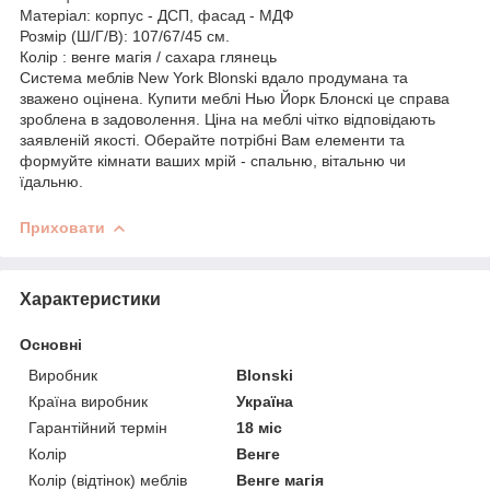
Матеріал: корпус - ДСП, фасад - МДФ
Розмір (Ш/Г/В): 107/67/45 см.
Колір : венге магія / сахара глянець
Система меблів New York Blonski вдало продумана та
зважено оцінена. Купити меблі Нью Йорк Блонскі це справа
зроблена в задоволення. Ціна на меблі чітко відповідають
заявленій якості. Оберайте потрібні Вам елементи та
формуйте кімнати ваших мрій - спальню, вітальню чи
їдальню.
Приховати
Характеристики
Основні
Виробник
Blonski
Країна виробник
Україна
Гарантійний термін
18 міс
Колір
Венге
Колір (відтінок) меблів
Венге магія