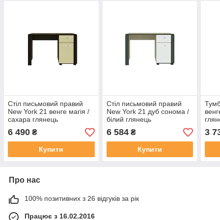
Стіл письмовий правий
Стіл письмовий правий
Тумб
New York 21 венге магія /
New York 21 дуб сонома /
венг
сахара глянець
білий глянець
глян
6 490
6 584
3 7
₴
₴
Купити
Купити
Про нас
100% позитивних з 26 відгуків за рік
Працює з 16.02.2016