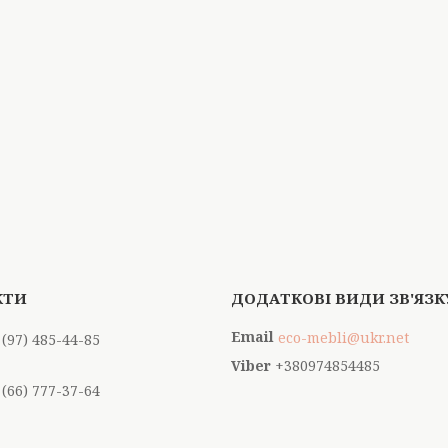
eco-mebli@ukr.net
 (97) 485-44-85
+380974854485
 (66) 777-37-64