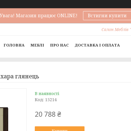
Увага! Магазин працює ONLINE!
Встигни купити
Салон Меблів "
ГОЛОВНА
МЕБЛІ
ПРО НАС
ДОСТАВКА І ОПЛАТА
ахара глянець
В наявності
Код:
15214
20 788 ₴
Купити