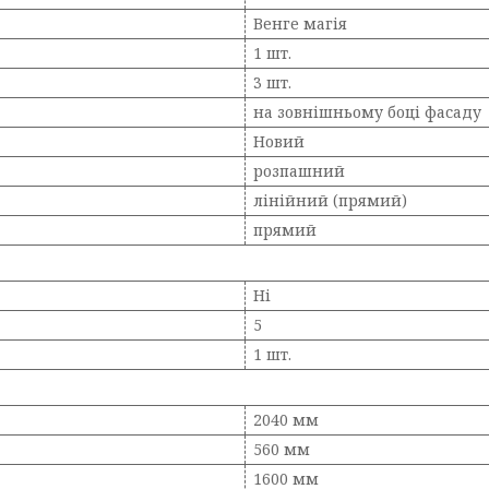
Венге магія
1 шт.
3 шт.
на зовнішньому боці фасаду
Новий
розпашний
лінійний (прямий)
прямий
Ні
5
1 шт.
2040 мм
560 мм
1600 мм