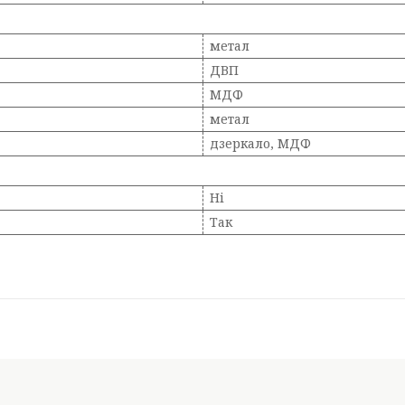
метал
ДВП
МДФ
метал
дзеркало, МДФ
Ні
Так