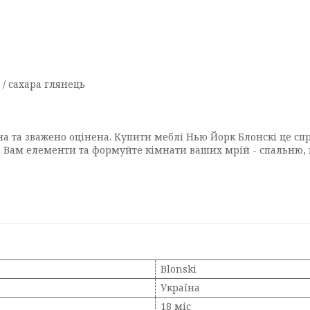
/ сахара глянець
а та зважено оцінена. Купити меблі Нью Йорк Блонскі це спр
ні Вам елементи та формуйте кімнати ваших мрій - спальню,
Blonski
Україна
18 міс