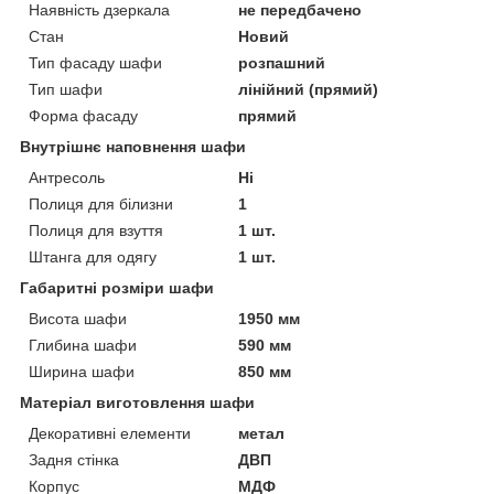
Наявність дзеркала
не передбачено
Стан
Новий
Тип фасаду шафи
розпашний
Тип шафи
лінійний (прямий)
Форма фасаду
прямий
Внутрішнє наповнення шафи
Антресоль
Ні
Полиця для білизни
1
Полиця для взуття
1 шт.
Штанга для одягу
1 шт.
Габаритні розміри шафи
Висота шафи
1950 мм
Глибина шафи
590 мм
Ширина шафи
850 мм
Матеріал виготовлення шафи
Декоративні елементи
метал
Задня стінка
ДВП
Корпус
МДФ