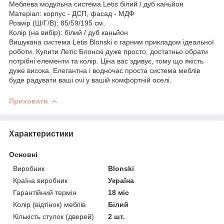
Меблева модульна система Letis білий / дуб каньйон
Матеріал: корпус - ДСП, фасад - МДФ
Розмір (Ш/Г/В): 85/59/195 см.
Колір (на вибір): білий / дуб каньйон
Вишукана система Letis Blonski є гарним прикладом ідеальної
роботи. Купити Летіс Блонскі дуже просто, достатньо обрати
потрібні елементи та колір. Ціна вас здивує, тому що якість
дуже висока. Елегантна і водночас проста система меблів
буде радувати ваші очі у вашій комфортній оселі.
Приховати
Характеристики
Основні
Виробник
Blonski
Країна виробник
Україна
Гарантійний термін
18 міс
Колір (відтінок) меблів
Білий
Кількість стулок (дверей)
2 шт.