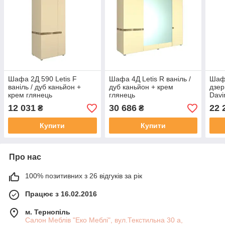
Шафа 2Д 590 Letis F
Шафа 4Д Letis R ваніль /
Шаф
ваніль / дуб каньйон +
дуб каньйон + крем
дзер
крем глянець
глянець
Davi
Глян
12 031
30 686
22 
₴
₴
Купити
Купити
Про нас
100% позитивних з 26 відгуків за рік
Працює з 16.02.2016
м. Тернопіль
Салон Меблів "Еко Меблі", вул.Текстильна 30 а,