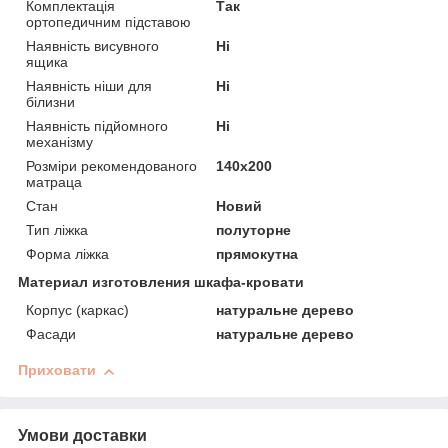
Комплектація
Так
ортопедичним підставою
Наявність висувного
Ні
ящика
Наявність ніши для
Ні
білизни
Наявність підйомного
Ні
механізму
Розміри рекомендованого
140х200
матраца
Стан
Новий
Тип ліжка
полуторне
Форма ліжка
прямокутна
Материал изготовления шкафа-кровати
Корпус (каркас)
натуральне дерево
Фасади
натуральне дерево
Приховати
Умови доставки