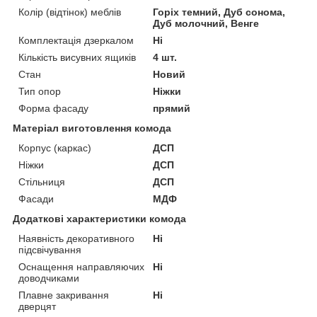
Колір (відтінок) меблів
Горіх темний, Дуб сонома,
Дуб молочний, Венге
Комплектація дзеркалом
Ні
Кількість висувних ящиків
4 шт.
Стан
Новий
Тип опор
Ніжки
Форма фасаду
прямий
Матеріал виготовлення комода
Корпус (каркас)
ДСП
Ніжки
ДСП
Стільниця
ДСП
Фасади
МДФ
Додаткові характеристики комода
Наявність декоративного
Ні
підсвічування
Оснащення направляючих
Ні
доводчиками
Плавне закривання
Ні
дверцят