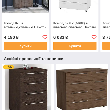
Комод К-5 в
Комод К-3+2 (МДФ) в
Комо
вітальню,спальню Пехотін
вітальню,спальню Пехотін
віта
4 180
6 083
3 7
₴
₴
Купити
Купити
Акційні пропозиції та новинки
–18%