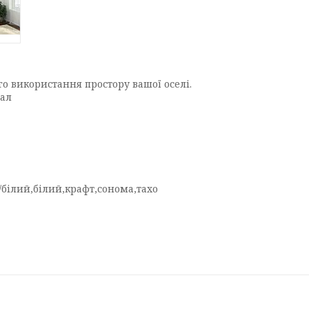
о використання простору вашої оселі.
тал
/білий,білий,крафт,сонома,тахо