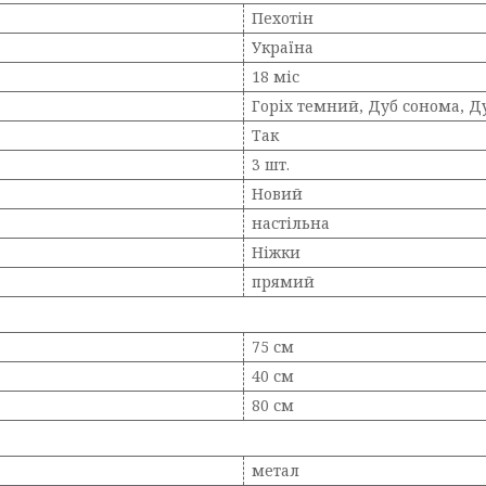
Пехотін
Україна
18 міс
Горіх темний, Дуб сонома, Д
Так
3 шт.
Новий
настільна
Ніжки
прямий
75 см
40 см
80 см
метал