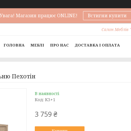
Увага! Магазин працює ONLINE!
Встигни купити
Салон Меблів "
ГОЛОВНА
МЕБЛІ
ПРО НАС
ДОСТАВКА І ОПЛАТА
льню Пехотін
В наявності
Код:
К3+1
3 759 ₴
Купити