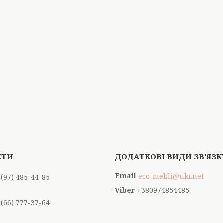
eco-mebli@ukr.net
 (97) 485-44-85
+380974854485
 (66) 777-37-64