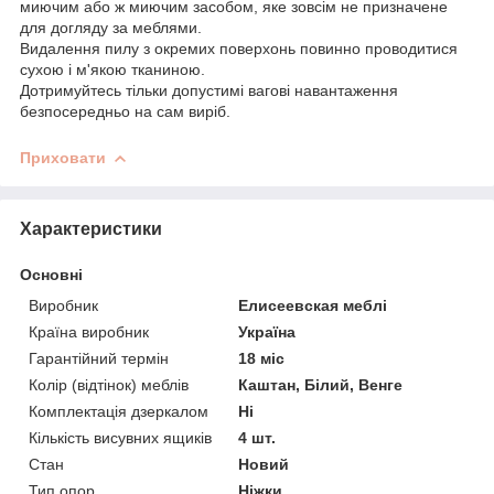
миючим або ж миючим засобом, яке зовсім не призначене
для догляду за меблями.
Видалення пилу з окремих поверхонь повинно проводитися
сухою і м'якою тканиною.
Дотримуйтесь тільки допустимі вагові навантаження
безпосередньо на сам виріб.
Приховати
Характеристики
Основні
Виробник
Елисеевская меблі
Країна виробник
Україна
Гарантійний термін
18 міс
Колір (відтінок) меблів
Каштан, Білий, Венге
Комплектація дзеркалом
Ні
Кількість висувних ящиків
4 шт.
Стан
Новий
Тип опор
Ніжки