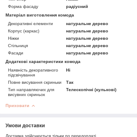
Форма фасаду
радіусний
Матеріал виготовлення комода
Декоративні елементи
натуральне дерево
Корпус (каркас)
натуральне дерево
Ніжки
натуральне дерево
Стільниця
натуральне дерево
Фасади
натуральне дерево
Додаткові характеристики комода
Наявність декоративного
Ні
підсвічування
Повне висування скриньки
Так
Тип направляючих для
Телескопічні (кулькові)
висувних скриньок
Приховати
Умови доставки
Доставка здійснюється тільки по передоплаті.