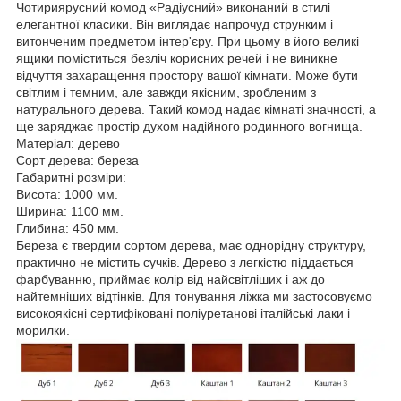
Чотириярусний комод «Радіусний» виконаний в стилі
елегантної класики. Він виглядає напрочуд струнким і
витонченим предметом інтер'єру. При цьому в його великі
ящики поміститься безліч корисних речей і не виникне
відчуття захаращення простору вашої кімнати. Може бути
світлим і темним, але завжди якісним, зробленим з
натурального дерева. Такий комод надає кімнаті значності, а
ще заряджає простір духом надійного родинного вогнища.
Матеріал: дерево
Сорт дерева: береза
Габаритні розміри:
Висота: 1000 мм.
Ширина: 1100 мм.
Глибина: 450 мм.
Береза є твердим сортом дерева, має однорідну структуру,
практично не містить сучків. Дерево з легкістю піддається
фарбуванню, приймає колір від найсвітліших і аж до
найтемніших відтінків. Для тонування ліжка ми застосовуємо
високоякісні сертифіковані поліуретанові італійські лаки і
морилки.