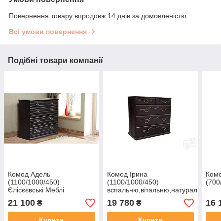
Повернення товару впродовж 14 днів за домовленістю
Всі умови повернення
Подібні товари компанії
Комод Адель
Комод Ірина
Комо
(1100/1000/450)
(1100/1000/450)
(700
Єлісєєвські Меблі
вспальню,вітальню,натуральне
дерево
21 100
19 780
16 
₴
₴
Купити
Купити