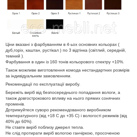
Ціни вказані з фарбуванням в 4-ьох основних кольорах (
дуб,горіх, каштан, рустікал ) по 3 відтінка (світлий, середній,
темний ).
Фарбування в один із 160 тонів кольорового спектру +10%.
Також можливе виготовлення комода нестандартних розмірів
за індивідуальним замовленням.
Рекомендації по експлуатації виробу.
Бережіть виріб від безпосереднього попадання вологи, а
також довгострокового впливу на нього прямих сонячних
променів.
Дотримуйтеся суворо рекомендованого виробником
температурного (від +18 С до +35 С) і вологості режимів (від
40% до 60%).
Не ставте виріб поблизу джерел тепла.
Не слід протирати виріб вологою ганчіркою, просоченою