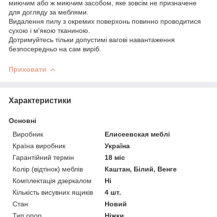
миючим або ж миючим засобом, яке зовсім не призначене
для догляду за меблями.
Видалення пилу з окремих поверхонь повинно проводитися
сухою і м'якою тканиною.
Дотримуйтесь тільки допустимі вагові навантаження
безпосередньо на сам виріб.
Приховати
Характеристики
Основні
Виробник
Елисеевская меблі
Країна виробник
Україна
Гарантійний термін
18 міс
Колір (відтінок) меблів
Каштан, Білий, Венге
Комплектація дзеркалом
Ні
Кількість висувних ящиків
4 шт.
Стан
Новий
Тип опор
Ніжки