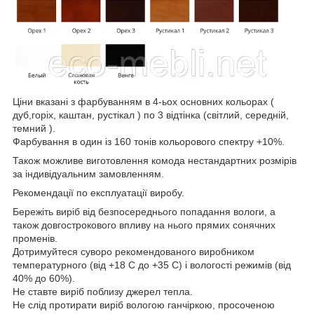
Ціни вказані з фарбуванням в 4-ьох основних кольорах (
дуб,горіх, каштан, рустікал ) по 3 відтінка (світлий, середній,
темний ).
Фарбування в один із 160 тонів кольорового спектру +10%.
Також можливе виготовлення комода нестандартних розмірів
за індивідуальним замовленням.
Рекомендації по експлуатації виробу.
Бережіть виріб від безпосереднього попадання вологи, а
також довгострокового впливу на нього прямих сонячних
променів.
Дотримуйтеся суворо рекомендованого виробником
температурного (від +18 С до +35 С) і вологості режимів (від
40% до 60%).
Не ставте виріб поблизу джерел тепла.
Не слід протирати виріб вологою ганчіркою, просоченою