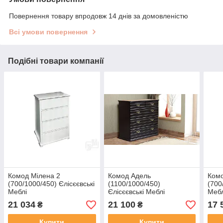
Повернення товару впродовж 14 днів за домовленістю
Всі умови повернення
Подібні товари компанії
Комод Мілена 2
Комод Адель
Комо
(700/1000/450) Єлісєєвські
(1100/1000/450)
(700
Меблі
Єлісєєвські Меблі
Мебл
21 034
21 100
17 
₴
₴
Купити
Купити