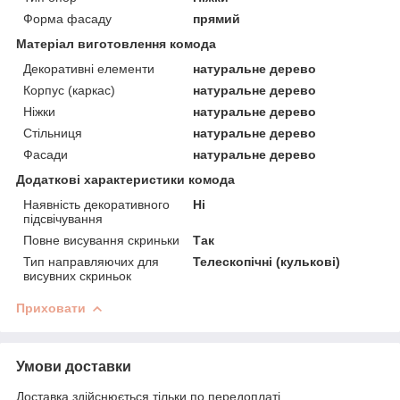
Форма фасаду
прямий
Матеріал виготовлення комода
Декоративні елементи
натуральне дерево
Корпус (каркас)
натуральне дерево
Ніжки
натуральне дерево
Стільниця
натуральне дерево
Фасади
натуральне дерево
Додаткові характеристики комода
Наявність декоративного
Ні
підсвічування
Повне висування скриньки
Так
Тип направляючих для
Телескопічні (кулькові)
висувних скриньок
Приховати
Умови доставки
Доставка здійснюється тільки по передоплаті.