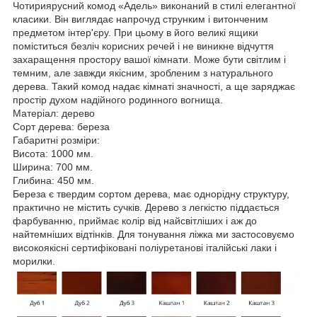
Чотириярусний комод «Адель» виконаний в стилі елегантної
класики. Він виглядає напрочуд струнким і витонченим
предметом інтер'єру. При цьому в його великі ящики
поміститься безліч корисних речей і не виникне відчуття
захаращення простору вашої кімнати. Може бути світлим і
темним, але завжди якісним, зробленим з натурального
дерева. Такий комод надає кімнаті значності, а ще заряджає
простір духом надійного родинного вогнища.
Матеріал: дерево
Сорт дерева: береза
Габаритні розміри:
Висота: 1000 мм.
Ширина: 700 мм.
Глибина: 450 мм.
Береза є твердим сортом дерева, має однорідну структуру,
практично не містить сучків. Дерево з легкістю піддається
фарбуванню, приймає колір від найсвітліших і аж до
найтемніших відтінків. Для тонування ліжка ми застосовуємо
високоякісні сертифіковані поліуретанові італійські лаки і
морилки.