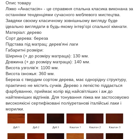
Опис товару
Ліжко «Анастасія» - це справжня спальна класика виконана за
останніми тенденціями сучасного меблевого мистецтва.
Завдяки своєму класичному зовнішньому вигляду буде
ідеально виглядати в будь-якому інтер'єрі спальної кімнати.
Матеріал: дерево
Сорт дерева: береза
Підстава під матрац: дерев'яні лаги
Габаритні розміри:
Ширина (+ до розміру матраца): 130 мм.
Довжина (+ до розміру матраца): 140 мм.
Висота узголів'я: 1100 мм.
Висота ізножья: 360 мм.
Береза є твердим сортом дерева, має однорідну структуру,
практично не містить сучків. Дерево з легкістю піддається
фарбуванню, приймає колір від найсвітліших і аж до
найтемніших відтінків. Для тонування ліжка ми застосовуємо
високоякісні сертифіковані поліуретанові італійські лаки і
морилки.