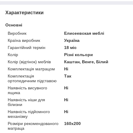
Характеристики
Основні
Виробник
Елисеевская меблі
Країна виробник
Україна
Гарантійний термін
18 міс
Колір
Різні кольори
Колір (відтінок) меблів
Каштан, Венге, Білий
Комплектація матрацом
Ні
Комплектація
Так
ортопедичним підставою
Наявність висувного
Ні
ящика
Наявність ніши для
Ні
білизни
Наявність підйомного
Ні
механізму
Розміри рекомендованого
160х200
матраца