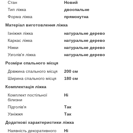
Стан
Новий
Тип ліжка
двоспальне
Форма ліжка
прямокутна
Матеріал виготовлення ліжка
Ізніжжя ліжка
натуральне дерево
Каркас ліжка
натуральне дерево
Ніжки
натуральне дерево
Узголів'я ліжка
натуральне дерево
Розміри спального місця
Довжина спального місця
200 см
Ширина спального місця
180 см
Комплектація ліжка
Комплект постільної
Ні
білизни
Підголів'я
Так
Узніжжя
Так
Додаткові характеристики ліжка
Наявність декоративного
Ні