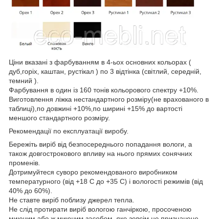
Ціни вказані з фарбуванням в 4-ьох основних кольорах (
дуб,горіх, каштан, рустікал ) по 3 відтінка (світлий, середній,
темний ).
Фарбування в один із 160 тонів кольорового спектру +10%.
Виготовлення ліжка нестандартного розміру(не врахованого в
таблиці),по довжині +10%,по ширині +15% до вартості
меншого стандартного розміру.
Рекомендації по експлуатації виробу.
Бережіть виріб від безпосереднього попадання вологи, а
також довгострокового впливу на нього прямих сонячних
променів.
Дотримуйтеся суворо рекомендованого виробником
температурного (від +18 С до +35 С) і вологості режимів (від
40% до 60%).
Не ставте виріб поблизу джерел тепла.
Не слід протирати виріб вологою ганчіркою, просоченою
миючим або ж миючим засобом, яке зовсім не призначене