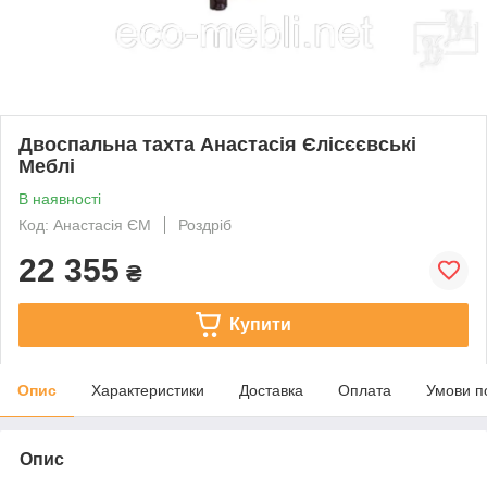
Двоспальна тахта Анастасія Єлісєєвські
Меблі
В наявності
Код: Анастасія ЄМ
Роздріб
22 355
₴
Купити
Опис
Характеристики
Доставка
Оплата
Умови п
Опис