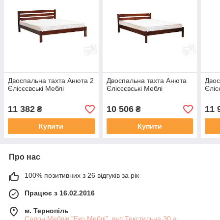
Двоспальна тахта Анюта 2
Двоспальна тахта Анюта
Двос
Єлісєєвські Меблі
Єлісєєвські Меблі
Єліс
11 382
10 506
11 
₴
₴
Купити
Купити
Про нас
100% позитивних з 26 відгуків за рік
Працює з 16.02.2016
м. Тернопіль
Салон Меблів "Еко Меблі", вул.Текстильна 30 а,