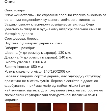
Опис
Опис товару
Ліжко «Анастасія» - це справжня спальна класика виконана за
останніми тенденціями сучасного меблевого мистецтва.
Завдяки своєму класичному зовнішньому вигляду буде
ідеально виглядати в будь-якому інтер'єрі спальної кімнати.
Матеріал: дерево
Сорт дерева: береза
Підстава під матрац: дерев'яні лаги
Габаритні розміри:
Ширина (+ до розміру матраца): 130 мм.
Довжина (+ до розміру матраца): 140 мм.
Висота узголів'я: 1100 мм.
Висота ізножья: 650 мм.
Розмір спального місця 140*190(200) см.
Береза є твердим сортом дерева, має однорідну структуру,
практично не містить сучків. Дерево з легкістю піддається
фарбуванню, приймає колір від найсвітліших і аж до
найтемніших відтінків. Для тонування ліжка ми застосовуємо
високоякісні сертифіковані поліуретанові італійські лаки і
морилки.