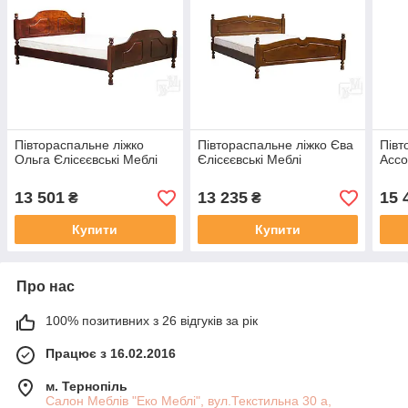
Півтораспальне ліжко
Півтораспальне ліжко Єва
Півт
Ольга Єлісєєвські Меблі
Єлісєєвські Меблі
Ассо
13 501
13 235
15 
₴
₴
Купити
Купити
Про нас
100% позитивних з 26 відгуків за рік
Працює з 16.02.2016
м. Тернопіль
Салон Меблів "Еко Меблі", вул.Текстильна 30 а,