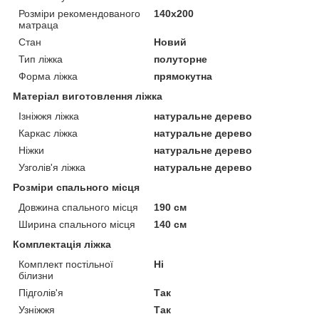
Розміри рекомендованого
140х200
матраца
Стан
Новий
Тип ліжка
полуторне
Форма ліжка
прямокутна
Матеріал виготовлення ліжка
Ізніжжя ліжка
натуральне дерево
Каркас ліжка
натуральне дерево
Ніжки
натуральне дерево
Узголів'я ліжка
натуральне дерево
Розміри спального місця
Довжина спального місця
190 см
Ширина спального місця
140 см
Комплектація ліжка
Комплект постільної
Ні
білизни
Підголів'я
Так
Узніжжя
Так