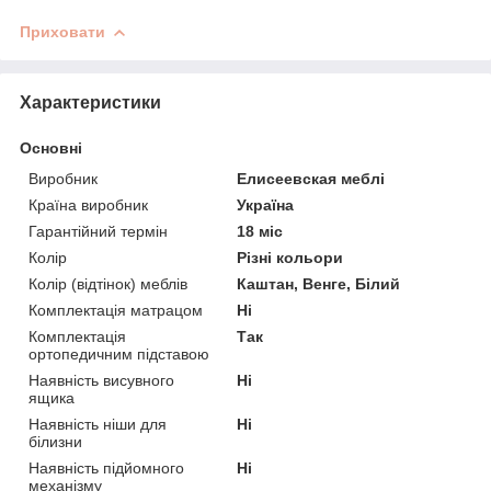
Приховати
Характеристики
Основні
Виробник
Елисеевская меблі
Країна виробник
Україна
Гарантійний термін
18 міс
Колір
Різні кольори
Колір (відтінок) меблів
Каштан, Венге, Білий
Комплектація матрацом
Ні
Комплектація
Так
ортопедичним підставою
Наявність висувного
Ні
ящика
Наявність ніши для
Ні
білизни
Наявність підйомного
Ні
механізму