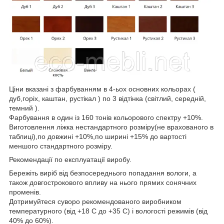
Ціни вказані з фарбуванням в 4-ьох основних кольорах (
дуб,горіх, каштан, рустікал ) по 3 відтінка (світлий, середній,
темний ).
Фарбування в один із 160 тонів кольорового спектру +10%.
Виготовлення ліжка нестандартного розміру(не врахованого в
таблиці),по довжині +10%,по ширині +15% до вартості
меншого стандартного розміру.
Рекомендації по експлуатації виробу.
Бережіть виріб від безпосереднього попадання вологи, а
також довгострокового впливу на нього прямих сонячних
променів.
Дотримуйтеся суворо рекомендованого виробником
температурного (від +18 С до +35 С) і вологості режимів (від
40% до 60%).