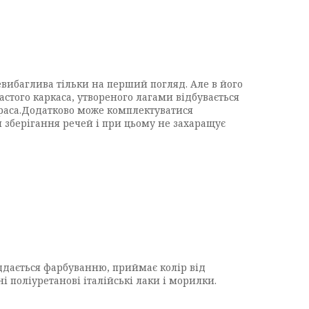
невибаглива тільки на перший погляд. Але в його
частого каркаса, утвореного лагами відбувається
траса.Додатково може комплектуватися
 зберігання речей і при цьому не захаращує
іддається фарбуванню, приймає колір від
і поліуретанові італійські лаки і морилки.