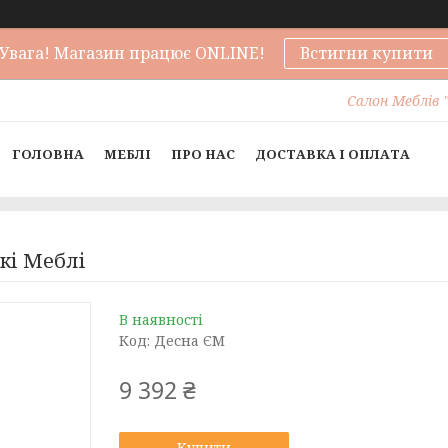
Увага! Магазин працює ONLINE!
Встигни купити
Салон Меблів "
ГОЛОВНА
МЕБЛІ
ПРО НАС
ДОСТАВКА І ОПЛАТА
кі Меблі
В наявності
Код:
Десна ЄМ
9 392 ₴
Купити