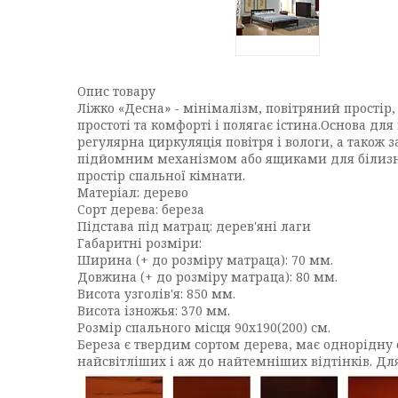
Опис товару
Ліжко «Десна» - мінімалізм, повітряний простір,
простоті та комфорті і полягає істина.Основа для
регулярна циркуляція повітря і вологи, а тако
підйомним механізмом або ящиками для білизни.
простір спальної кімнати.
Матеріал: дерево
Сорт дерева: береза
Підстава під матрац: дерев'яні лаги
Габаритні розміри:
Ширина (+ до розміру матраца): 70 мм.
Довжина (+ до розміру матраца): 80 мм.
Висота узголів'я: 850 мм.
Висота ізножья: 370 мм.
Розмір спального місця 90х190(200) см.
Береза є твердим сортом дерева, має однорідну 
найсвітліших і аж до найтемніших відтінків. Для