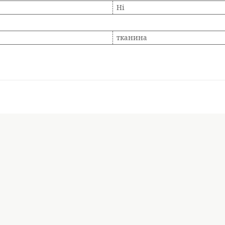
Ні
тканина