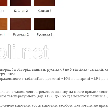
рах ( дуб,горіх, каштан, рустікал ) по 3 відтінка (світлий, с
тру +10%.
врахованого в таблиці),по довжині +10%,по ширині +15% до 
ологи, а також довгострокового впливу на нього прямих сон
 температурного (від +18 С до +35 С) і вологості режимів (
осоченою миючим або ж миючим засобом, яке зовсім не приз