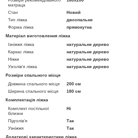
матраца
Стан
Новий
Тип ліжка
двоспальне
Форма ліжка
прямокутна
Матеріал виготовлення ліжка
Ізніжжя ліжка
натуральне дерево
Каркас ліжка
натуральне дерево
Ніжки
натуральне дерево
Узголів'я ліжка
натуральне дерево
Розміри спального місця
Довжина спального місця
200 см
Ширина спального місця
180 см
Комплектація ліжка
Комплект постільної
Ні
білизни
Підголів'я
Так
Узніжжя
Так
Додаткові характеристики ліжка