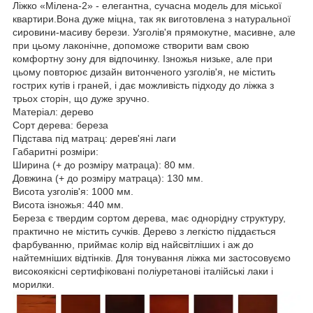
Ліжко «Мілена-2» - елегантна, сучасна модель для міської
квартири.Вона дуже міцна, так як виготовлена з натуральної
сировини-масиву берези. Узголів'я прямокутне, масивне, але
при цьому лаконічне, допоможе створити вам свою
комфортну зону для відпочинку. Ізножья низьке, але при
цьому повторює дизайн витонченого узголів'я, не містить
гострих кутів і граней, і дає можливість підходу до ліжка з
трьох сторін, що дуже зручно.
Матеріал: дерево
Сорт дерева: береза
Підстава під матрац: дерев'яні лаги
Габаритні розміри:
Ширина (+ до розміру матраца): 80 мм.
Довжина (+ до розміру матраца): 130 мм.
Висота узголів'я: 1000 мм.
Висота ізножья: 440 мм.
Береза є твердим сортом дерева, має однорідну структуру,
практично не містить сучків. Дерево з легкістю піддається
фарбуванню, приймає колір від найсвітліших і аж до
найтемніших відтінків. Для тонування ліжка ми застосовуємо
високоякісні сертифіковані поліуретанові італійські лаки і
морилки.