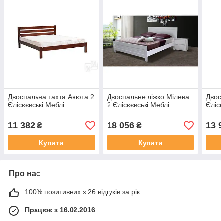
Двоспальна тахта Анюта 2
Двоспальне ліжко Мілена
Двос
Єлісєєвські Меблі
2 Єлісєєвські Меблі
Єліс
11 382
18 056
13 
₴
₴
Купити
Купити
Про нас
100% позитивних з 26 відгуків за рік
Працює з 16.02.2016