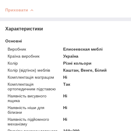
Приховати
Характеристики
Основні
Виробник
Елисеевская меблі
Країна виробник
Україна
Колір
Різні кольори
Колір (відтінок) меблів
Каштан, Венге, Білий
Комплектація матрацом
Ні
Комплектація
Так
ортопедичним підставою
Наявність висувного
Ні
ящика
Наявність ніши для
Ні
білизни
Наявність підйомного
Ні
механізму
Розміри рекомендованого
160х200