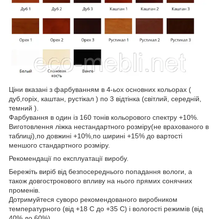
Ціни вказані з фарбуванням в 4-ьох основних кольорах (
дуб,горіх, каштан, рустікал ) по 3 відтінка (світлий, середній,
темний ).
Фарбування в один із 160 тонів кольорового спектру +10%.
Виготовлення ліжка нестандартного розміру(не врахованого в
таблиці),по довжині +10%,по ширині +15% до вартості
меншого стандартного розміру.
Рекомендації по експлуатації виробу.
Бережіть виріб від безпосереднього попадання вологи, а
також довгострокового впливу на нього прямих сонячних
променів.
Дотримуйтеся суворо рекомендованого виробником
температурного (від +18 С до +35 С) і вологості режимів (від
40% до 60%).