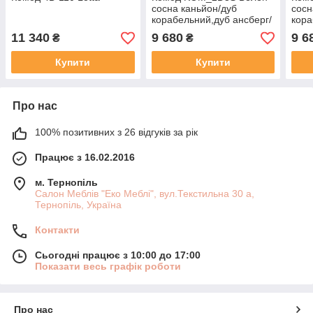
сосна каньйон/дуб
сосн
корабельний,дуб ансберг/
кора
дуб болотний
дуб 
11 340
9 680
9 6
₴
₴
Купити
Купити
Про нас
100% позитивних з 26 відгуків за рік
Працює з 16.02.2016
м. Тернопіль
Салон Меблів "Еко Меблі", вул.Текстильна 30 а,
Тернопіль, Україна
Контакти
Сьогодні працює з 10:00 до 17:00
Показати весь графік роботи
Про нас