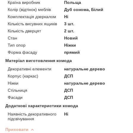
Країна виробник
Польща
Колір (відтінок) меблів
Дуб сонома, Білий
Комплектація дзеркалом
Ні
Кількість висувних ящиків
3 шт.
Кількість дверцят
2 шт.
Стан
Новий
Тип опор
Ніжки
Форма фасаду
прямий
Матеріал виготовлення комода
Декоративні елементи
натуральне дерево
Корпус (каркас)
ДСП
Ніжки
натуральне дерево
Стільниця
ДСП
Фасади
ДСП
Додаткові характеристики комода
Наявність декоративного
Ні
підсвічування
Приховати