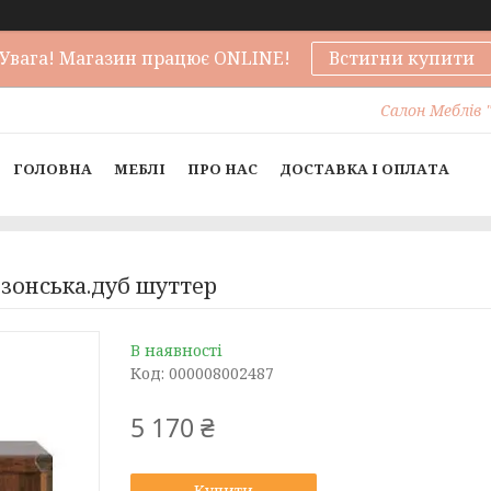
Увага! Магазин працює ONLINE!
Встигни купити
Салон Меблів "
ГОЛОВНА
МЕБЛІ
ПРО НАС
ДОСТАВКА І ОПЛАТА
ізонська.дуб шуттер
В наявності
Код:
000008002487
5 170 ₴
Купити