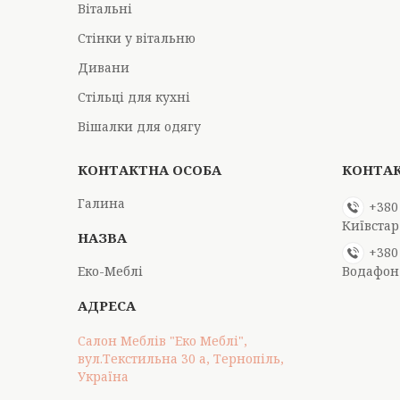
Вітальні
Стінки у вітальню
Дивани
Стільці для кухні
Вішалки для одягу
Галина
+380
Київстар
+380
Еко-Меблі
Водафон
Салон Меблів "Еко Меблі",
вул.Текстильна 30 а, Тернопіль,
Україна