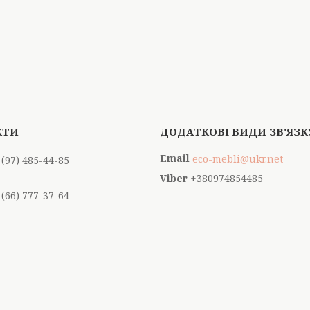
eco-mebli@ukr.net
 (97) 485-44-85
+380974854485
 (66) 777-37-64