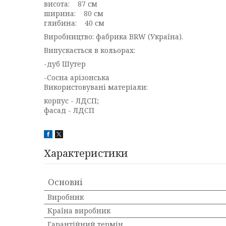
висота: 87 см
ширина: 80 см
глибина: 40 см
Виробництво: фабрика BRW (Україна).
Випускається в кольорах:
-дуб Шутер
-Сосна арізонська
Використовувані матеріали:
корпус - ЛДСП;
фасад - ЛДСП
Характеристики
Основні
Виробник
Країна виробник
Гарантійний термін