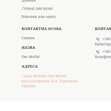
Дивани
Стільці для кухні
Вішалки для одягу
Галина
+380
Київстар
+380
Еко-Меблі
Водафон
Салон Меблів "Еко Меблі",
вул.Текстильна 30 а, Тернопіль,
Україна