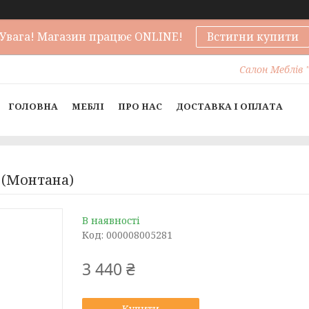
Увага! Магазин працює ONLINE!
Встигни купити
Салон Меблів "
ГОЛОВНА
МЕБЛІ
ПРО НАС
ДОСТАВКА І ОПЛАТА
 (Монтана)
В наявності
Код:
000008005281
3 440 ₴
Купити