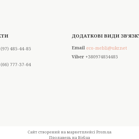
eco-mebli@ukr.net
 (97) 485-44-85
+380974854485
 (66) 777-37-64
Сайт створений на маркетплейсі
Prom.ua
Продавець на Bigl.ua