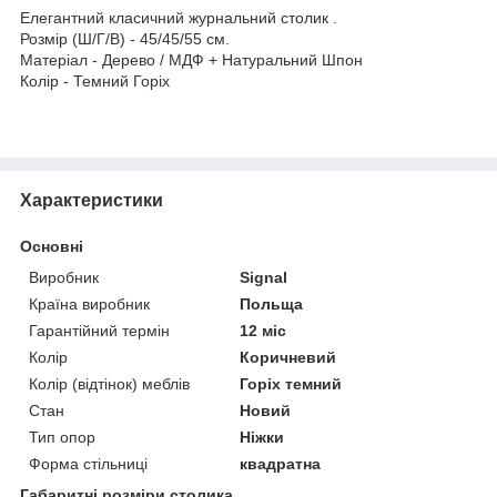
Елегантний класичний журнальний столик .
Розмір (Ш/Г/В) - 45/45/55 см.
Матеріал - Дерево / МДФ + Натуральний Шпон
Колір - Темний Горіх
Характеристики
Основні
Виробник
Signal
Країна виробник
Польща
Гарантійний термін
12 міс
Колір
Коричневий
Колір (відтінок) меблів
Горіх темний
Стан
Новий
Тип опор
Ніжки
Форма стільниці
квадратна
Габаритні розміри столика