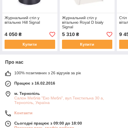
Журнальний стіл у
Журнальний стіл у
Стіл
вітальню Hill Signal
вітальню Royal D biały
віта
Signal
4 050
5 310
9 4
₴
₴
Купити
Купити
Про нас
100% позитивних з 26 відгуків за рік
Працює з 16.02.2016
м. Тернопіль
Салон Меблів "Еко Меблі", вул.Текстильна 30 а,
Тернопіль, Україна
Контакти
Сьогодні працює з 09:00 до 18:00
Показати весь графік роботи