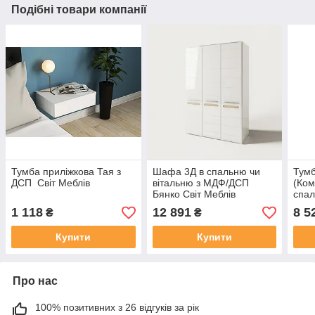
Подібні товари компанії
Тумба приліжкова Тая з
Шафа 3Д в спальню чи
Тумб
ДСП Світ Меблів
вітальню з МДФ/ДСП
(Ком
Бянко Світ Меблів
спал
біли
1 118
12 891
8 5
₴
₴
meb
Купити
Купити
Про нас
100% позитивних з 26 відгуків за рік