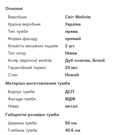
Основні
Виробник
Світ Меблів
Країна виробник
Україна
Тип тумби
пряма
Форма фасаду
прямий
Кількість висувних ящиків
2 шт.
Тип опор
Ніжки
Колір (відтінок) меблів
Дуб сонома, Білий
Гарантійний термін
24 міс
Стан
Новий
Матеріал виготовлення тумби
Корпус тумби
ДСП
Фасади тумби
МДФ
Ніжки
метал
Габаритні розміри тумби
Ширина тумби
50 см
Глибина тумби
40.6 см