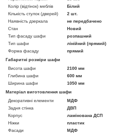
Колір (відтінок) меблів
Білий
Кількість стулок (дверей)
2 шт.
Наявність дзеркала
не передбачено
Стан
Новий
Тип фасаду шафи
розпашний
Тип шафи
лінійний (прямий)
Форма фасаду
прямий
Габаритні розміри шафи
Висота шафи
2100 мм
Глибина шафи
600 мм
Ширина шафи
1050 мм
Матеріал виготовлення шафи
Декоративні елементи
МДФ
Задня стінка
ДВП
Корпус
ламінована ДСП
Ніжки
пластик
Фасади
МДФ