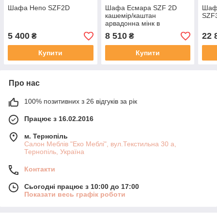
Шафа Непо SZF2D
Шафа Есмара SZF 2D
Шаф
кашемір/каштан
SZF
арвадонна мінк в
вітальню,спальню
5 400
8 510
22 
₴
₴
Купити
Купити
Про нас
100% позитивних з 26 відгуків за рік
Працює з 16.02.2016
м. Тернопіль
Салон Меблів "Еко Меблі", вул.Текстильна 30 а,
Тернопіль, Україна
Контакти
Сьогодні працює з 10:00 до 17:00
Показати весь графік роботи