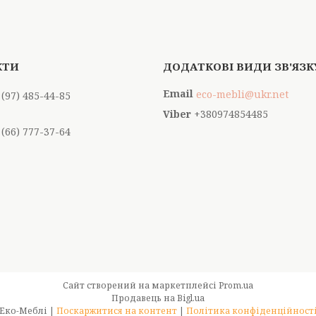
eco-mebli@ukr.net
 (97) 485-44-85
+380974854485
 (66) 777-37-64
Сайт створений на маркетплейсі
Prom.ua
Продавець на Bigl.ua
Еко-Меблі |
Поскаржитися на контент
|
Політика конфіденційност