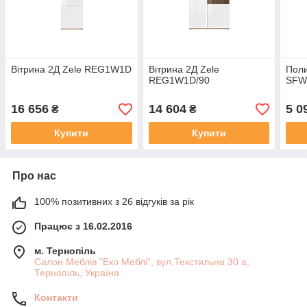
Вітрина 2Д Zele REG1W1D
Вітрина 2Д Zele
Поли
REG1W1D/90
SFW
16 656
14 604
5 0
₴
₴
Купити
Купити
Про нас
100% позитивних з 26 відгуків за рік
Працює з 16.02.2016
м. Тернопіль
Салон Меблів "Еко Меблі", вул.Текстильна 30 а,
Тернопіль, Україна
Контакти