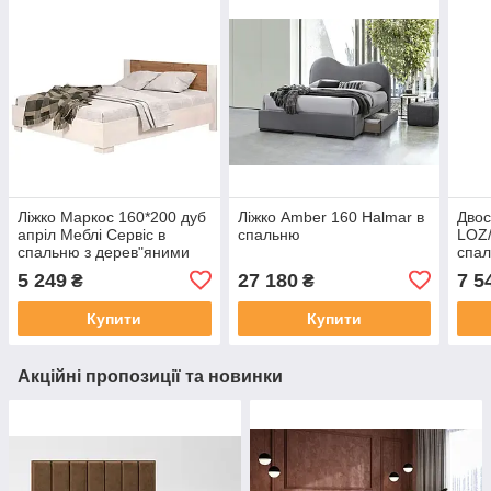
Ліжко Маркос 160*200 дуб
Ліжко Amber 160 Halmar в
Двос
апріл Меблі Сервіс в
спальню
LOZ/
спальню з дерев"яними
спал
ламелями
Укра
5 249
27 180
7 5
₴
₴
Купити
Купити
Акційні пропозиції та новинки