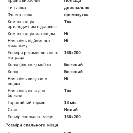
Країна виробник
Польща
Тип ліжка
двоспальне
Форма ліжка
прямокутна
Комплектація
Так
ортопедичним підставою
Комплектація матрацом
Ні
Наявність підйомного
Ні
механізму
Розміри рекомендованого
160х200
матраца
Колір (відтінок) меблів
Бежевий
Колір
Бежевий
Наявність висувного
Ні
ящика
Наявність ніши для
Так
білизни
Гарантійний термін
18 міс
Стан
Новий
Розмір спального місця
160х200
Розміри спального місця