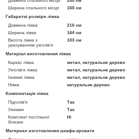
Довжина спального місця
200 см
Ширина спального місця
160 см
Габаритні розміри ліжка
Довжина ліжка
210 см
Ширина ліжка
164 см
Висота ліжка з
103 см
урахуванням узголів'я
Матеріал виготовлення ліжка
Каркас ліжка
метал, натуральне дерево
Узголів'я ліжка
метал, натуральне дерево
Ізніжжя ліжка
метал, натуральне дерево
Ніжки
натуральне дерево
Комплектація ліжка
Підголів'я
Так
Узніжжя
Так
Комплект постільної
Ні
білизни
Материал изготовления шкафа-кровати