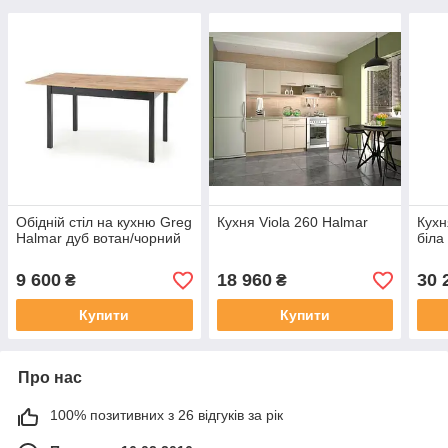
Обідній стіл на кухню Greg
Кухня Viola 260 Halmar
Кухн
Halmar дуб вотан/чорний
біла
9 600
18 960
30 
₴
₴
Купити
Купити
Про нас
100% позитивних з 26 відгуків за рік