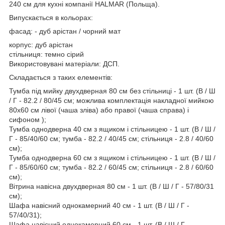
240 см для кухні компанії HALMAR (Польща).
Випускається в кольорах:
фасад: - дуб арістан / чорний мат
корпус: дуб арістан
стільниця: темно сірий
Використовувані матеріали: ДСП.
Складається з таких елементів:
Тумба під мийку двухдверная 80 см без стільниці - 1 шт. (В / Ш
/ Г - 82.2 / 80/45 см; можлива комплектація накладної мийкою
80х60 см лівої (чаша зліва) або правої (чаша справа) і
сифоном );
Тумба однодверна 40 см з ящиком і стільницею - 1 шт. (В / Ш /
Г - 85/40/60 см; тумба - 82.2 / 40/45 см; стільниця - 2.8 / 40/60
см);
Тумба однодверна 60 см з ящиком і стільницею - 1 шт. (В / Ш /
Г - 85/60/60 см; тумба - 82.2 / 60/45 см; стільниця - 2.8 / 60/60
см);
Вітрина навісна двухдверная 80 см - 1 шт. (В / Ш / Г - 57/80/31
см);
Шафа навісний однокамерний 40 см - 1 шт. (В / Ш / Г -
57/40/31);
Шафа навісний однокамерний 60 см - 1 шт. (В / Ш / Г -