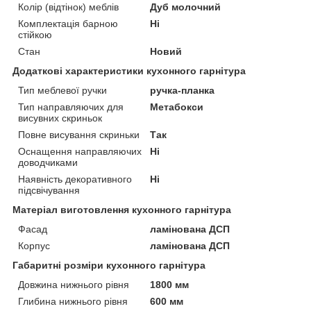
Колір (відтінок) меблів
Дуб молочний
Комплектація барною
Ні
стійкою
Стан
Новий
Додаткові характеристики кухонного гарнітура
Тип меблевої ручки
ручка-планка
Тип направляючих для
Метабокси
висувних скриньок
Повне висування скриньки
Так
Оснащення направляючих
Ні
доводчиками
Наявність декоративного
Ні
підсвічування
Матеріал виготовлення кухонного гарнітура
Фасад
ламінована ДСП
Корпус
ламінована ДСП
Габаритні розміри кухонного гарнітура
Довжина нижнього рівня
1800 мм
Глибина нижнього рівня
600 мм