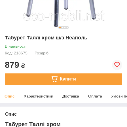
Табурет Таллі хром ш/з Неаполь
В наявності
Код: 218675
Роздріб
879
₴
Купити
Опис
Характеристики
Доставка
Оплата
Умови п
Опис
Табурет Таллі хром