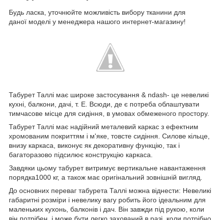
Будь ласка, уточнюйте можливість вибору тканини для
даної моделі у менеджера нашого интернет-магазину!
Табурет Таллі має широке застосування & ndash- це невеликі
кухні, балкони, дачі, т. Е. Всюди, де є потреба облаштувати
тимчасове місце для сидіння, в умовах обмеженого простору.
Табурет Таллі має надійний металевий каркас з ефектним
хромованим покриттям і м'яке, товсте сидіння. Силове кільце,
внизу каркаса, виконує як декоративну функцію, так і
багаторазово підсилює конструкцію каркаса.
Завдяки цьому табурет витримує вертикальне навантаження
порядка1000 кг, а також має оригінальний зовнішній вигляд.
До основних переваг табурета Таллі можна віднести: Невеликі
габаритні розміри і невелику вагу робить його ідеальним для
маленьких кухонь, балконів і дач. Він завжди під рукою, коли
він потрібен, і може бути легко захований в разі, коли потрібно