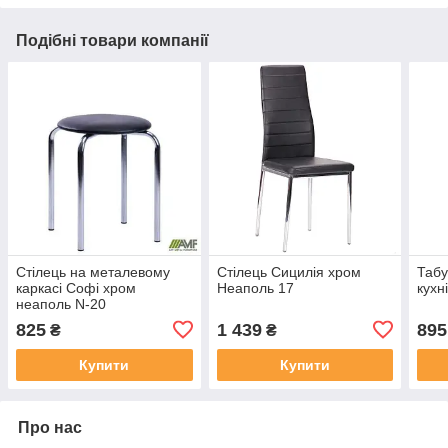
Подібні товари компанії
Стілець на металевому
Стілець Сицилія хром
Табу
каркасі Софі хром
Неаполь 17
кухн
неаполь N-20
825
1 439
895
₴
₴
Купити
Купити
Про нас