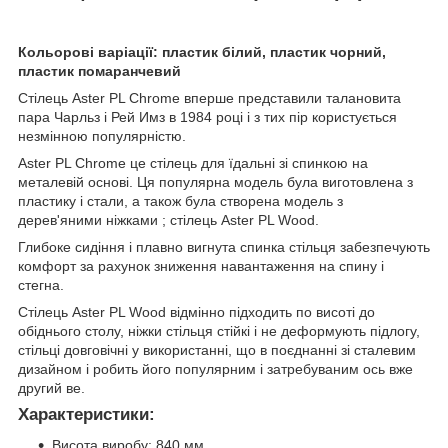
Кольорові варіації: пластик білий, пластик чорний,
пластик помаранчевий
Стілець Aster PL Chrome вперше представили талановита
пара Чарльз і Рей Имз в 1984 році і з тих пір користується
незмінною популярністю.
Aster PL Chrome це стілець для їдальні зі спинкою на
металевій основі. Ця популярна модель була виготовлена з
пластику і стали, а також була створена модель з
дерев'яними ніжками ; стілець Aster PL Wood.
Глибоке сидіння і плавно вигнута спинка стільця забезпечують
комфорт за рахунок зниження навантаження на спину і
стегна.
Стілець Aster PL Wood відмінно підходить по висоті до
обіднього столу, ніжки стільця стійкі і не деформують підлогу,
стільці довговічні у використанні, що в поєднанні зі сталевим
дизайном і робить його популярним і затребуваним ось вже
другий ве.
Характеристики:
Висота виробу: 840 мм.