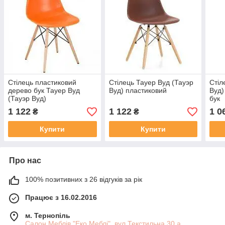
Стілець пластиковий
Стілець Тауер Вуд (Тауэр
Стіл
дерево бук Тауер Вуд
Вуд) пластиковий
Вуд)
(Тауэр Вуд)
бук
1 122
1 122
1 0
₴
₴
Купити
Купити
Про нас
100% позитивних з 26 відгуків за рік
Працює з 16.02.2016
м. Тернопіль
Салон Меблів "Еко Меблі", вул.Текстильна 30 а,